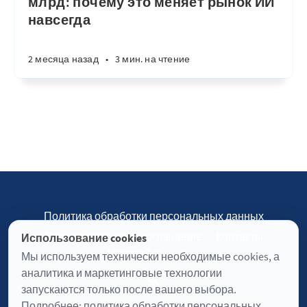
млрд: почему это меняет рынок ИИ
навсегда
2 месяца назад
•
3 мин. на чтение
Политика обработки персональных данных
Пользовательское соглашение
Контакты
Использование cookies
Настройки cookies
Мы используем технически необходимые cookies, а
аналитика и маркетинговые технологии
запускаются только после вашего выбора.
Подробнее:
политика обработки персональных