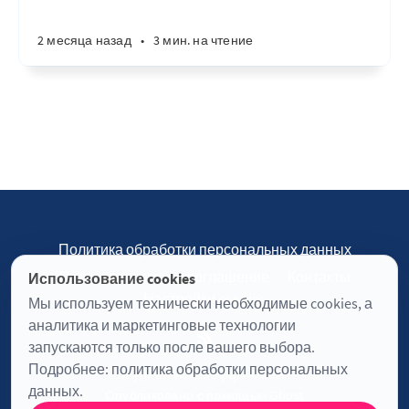
2 месяца назад
•
3 мин. на чтение
Политика обработки персональных данных
Пользовательское соглашение
Контакты
Использование cookies
Настройки cookies
Мы используем технически необходимые cookies, а
аналитика и маркетинговые технологии
запускаются только после вашего выбора.
Подробнее:
политика обработки персональных
Журнал «Отинофф» © 2026
данных
.
Опубликовано с помощью
Ghost