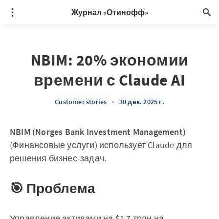
Журнал «Отинофф»
NBIM: 20% экономии
времени с Claude AI
Customer stories
•
30 дек. 2025 г.
NBIM (Norges Bank Investment Management)
(Финансовые услуги) использует Claude для
решения бизнес-задач.
🎯 Проблема
Управление активами на $1,7 трлн на