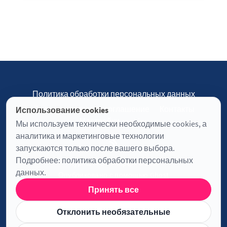
Политика обработки персональных данных
Пользовательское соглашение
Контакты
Использование cookies
Настройки cookies
Мы используем технически необходимые cookies, а
аналитика и маркетинговые технологии
запускаются только после вашего выбора.
Подробнее:
политика обработки персональных
Журнал «Отинофф» © 2026
данных
.
Опубликовано с помощью
Ghost
Принять все
Информация о лицензии JavaScript
Отклонить необязательные