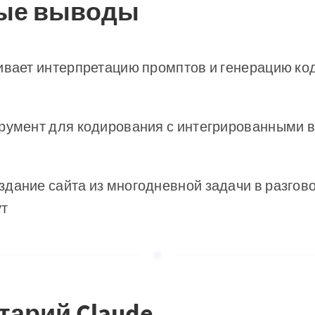
ые выводы
ивает интерпретацию промптов и генерацию код
трумент для кодирования с интегрированными 
дание сайта из многодневной задачи в разгов
ут
тарий Claude