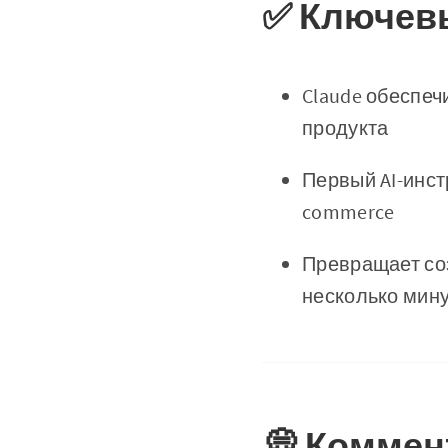
✅ Ключев
Claude обеспеч
продукта
Первый AI-инс
commerce
Превращает соз
несколько мин
💭 Коммен