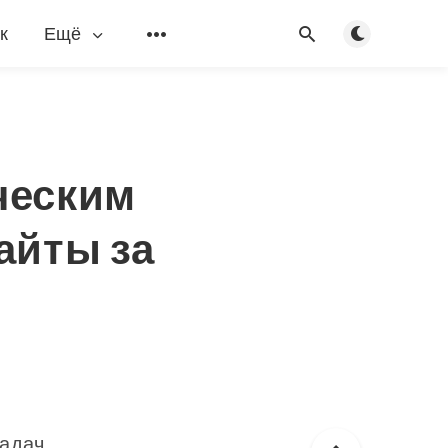
Переключить
к
Ещё
ическим
айты за
адач.