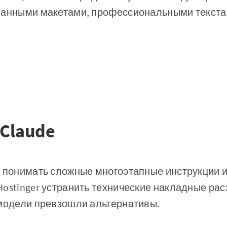
ванными макетами, профессиональными текста
Claude
 понимать сложные многоэтапные инструкции из
ostinger устранить технические накладные рас
 модели превзошли альтернативы.