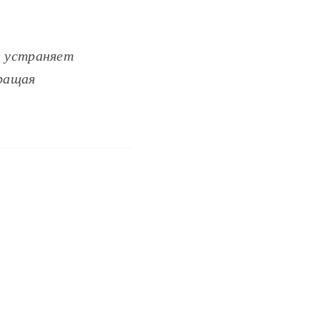
e устраняет
вращая