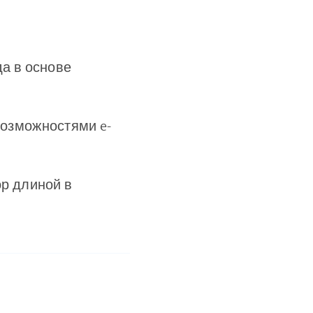
а в основе
возможностями e-
ор длиной в