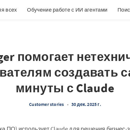
ля всех
Обучение работе с ИИ агентами
Поис
ger помогает нетехн
вателям создавать с
минуты с Claude
Customer stories
•
30 дек. 2025 г.
ка ПО) использует Claude для решения бизнес-з