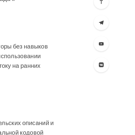
торы без навыков
 использовании
току на ранних
тельских описаний и
альной кодовой