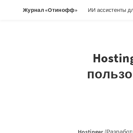
Журнал «Отинофф»
ИИ ассистенты д
Hostin
пользо
Hostinger
(Разработ