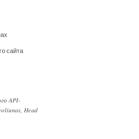
нах
го сайта
го API-
oliunas, Head