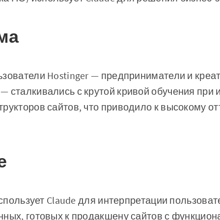
ма
зователи Hostinger — предприниматели и креа
— сталкивались с крутой кривой обучения при
рукторов сайтов, что приводило к высокому от
е
 использует Claude для интерпретации пользова
нных, готовых к продакшену сайтов с функцион