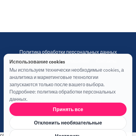
Политика обработки персональных данных
Пользовательское соглашение
Контакты
Использование cookies
Настройки cookies
Мы используем технически необходимые cookies, а
аналитика и маркетинговые технологии
запускаются только после вашего выбора.
Подробнее:
политика обработки персональных
Журнал «Отинофф» © 2026
данных
.
Опубликовано с помощью
Ghost
Принять все
Информация о лицензии JavaScript
Отклонить необязательные
ссс