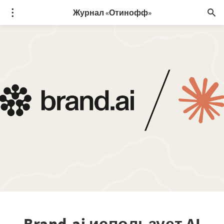
Журнал «Отинофф»