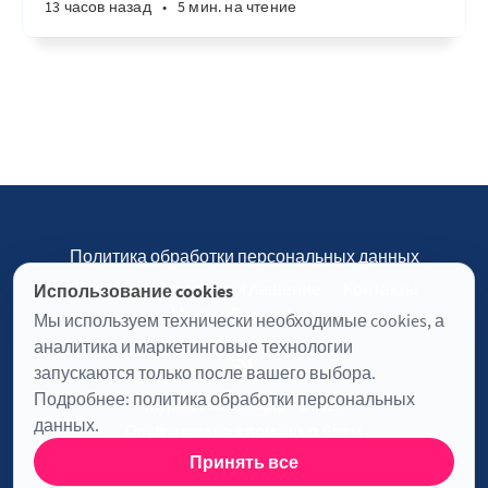
13 часов назад
•
5 мин. на чтение
Политика обработки персональных данных
Пользовательское соглашение
Контакты
Использование cookies
Настройки cookies
Мы используем технически необходимые cookies, а
аналитика и маркетинговые технологии
запускаются только после вашего выбора.
Подробнее:
политика обработки персональных
Журнал «Отинофф» © 2026
данных
.
Опубликовано с помощью
Ghost
Принять все
Информация о лицензии JavaScript