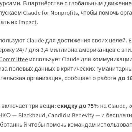
урсами. В партнёрстве с глобальным движени
ускаем Claude for Nonprofits, чтобы помочь ор
ть их impact.
пользуют Claude для достижения своих целей.
E
ржку 24/7 для 3,4 миллиона американцев с эпи
e Committee
использует Claude для коммуникаци
за полевых данных в критических гуманитарны
ательская организация, сообщает о работе
до 1
ts включает три вещи:
скидку до 75%
на Claude, 
КО — Blackbaud, Candid и Benevity — и бесплат
аботанный чтобы помочь командам использоват