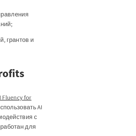
правления
ний;
, грантов и
ofits
I Fluency for
использовать AI
модействия с
зработан для