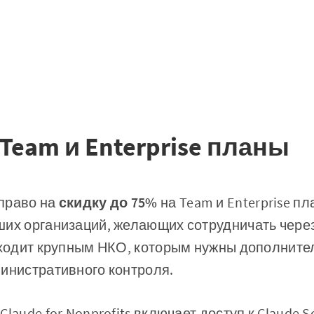
Team и Enterprise планы
право на
скидку до 75%
на Team и Enterprise п
ших организаций, желающих сотрудничать чере
одходит крупным НКО, которым нужны дополнит
инистративного контроля.
laude for Nonprofits включает доступ к Claude So