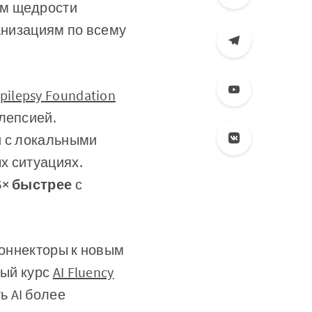
ем щедрости
ганизациям по всему
pilepsy Foundation
лепсией.
и с локальными
х ситуациях.
6× быстрее
с
коннекторы к новым
ный курс
AI Fluency
ь AI более