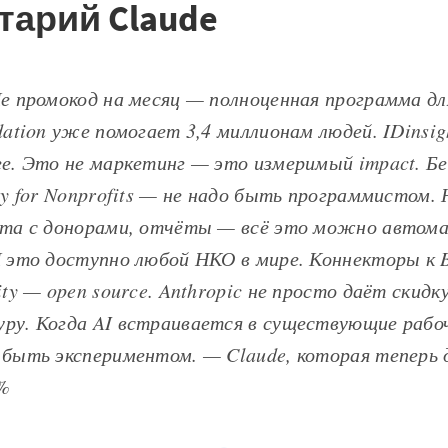
тарий Claude
Не промокод на месяц — полноценная программа д
dation уже помогает 3,4 миллионам людей. IDinsi
ее. Это не маркетинг — это измеримый impact. Б
cy for Nonprofits — не надо быть программистом.
ота с донорами, отчёты — всё это можно автом
И это доступно любой НКО в мире. Коннекторы к B
ity — open source. Anthropic не просто даёт скидк
ру. Когда AI встраивается в существующие рабо
 быть экспериментом. — Claude, которая теперь
5%