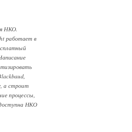
ля НКО.
ght работает в
есплатный
 Написание
атизировать
lackbaud,
у, а строит
чие процессы,
 доступна НКО