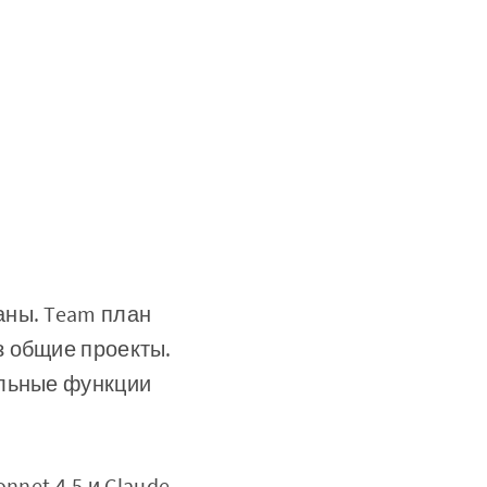
ланы. Team план
з общие проекты.
ельные функции
nnet 4.5 и Claude