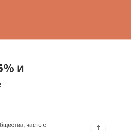
5% и
е
щества, часто с