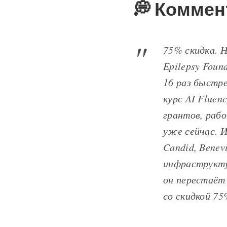
💭 Коммен
75% скидка. 
Epilepsy Foun
16 раз быстр
курс AI Fluen
грантов, раб
уже сейчас. 
Candid, Benev
инфраструкту
он перестаёт
со скидкой 7