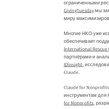
ограниченными рес
GivingTuesday
мы зап
миру максимизирова
Многие НКО уже ис
обеспечивает подде
International Rescu
партнёрами и анали
IDinsight
, исследов
Claude.
Claude for Nonprofi
инструментам для Н
for Nonprofits
, разр