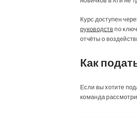
новичков в AI и не 
Курс доступен чер
руководств
по ключ
отчёты о воздейств
Как подат
Если вы хотите пода
команда рассмотрит