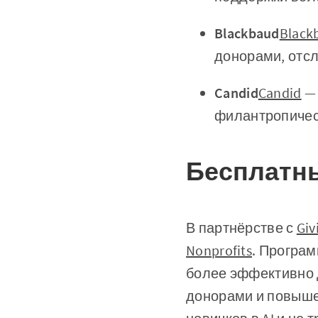
Blackbaud
Black
донорами, отс
Candid
Candid
— 
филантропичес
Бесплатный
В партнёрстве с
Giv
Nonprofits
. Програм
более эффективно 
донорами и повыше