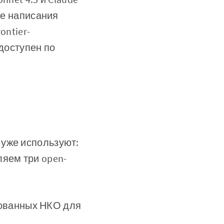
де написания
ontier-
 доступен по
 уже используют:
вляем три open-
рованных НКО для