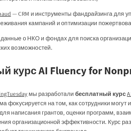
baud
— CRM и инструменты фандрайзинга для у
леживания кампаний и оптимизации пожертвова
данные о НКО и фондах для поиска организаций
ких возможностей.
 курс AI Fluency for Nonpr
ingTuesday
мы разработали
бесплатный курс
A
ма фокусируется на том, как сотрудники могут 
для написания грантов, оценки программ, взаи
ния организационной эффективности. Курс ра