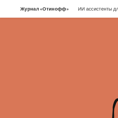
Журнал «Отинофф»
ИИ ассистенты д