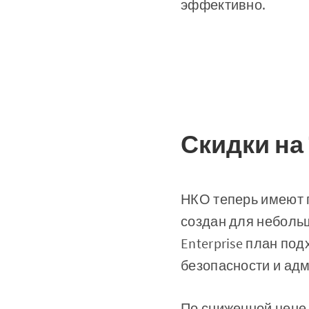
эффективно.
Скидки на 
НКО теперь имеют 
создан для неболь
Enterprise план п
безопасности и адм
По сниженной цене C