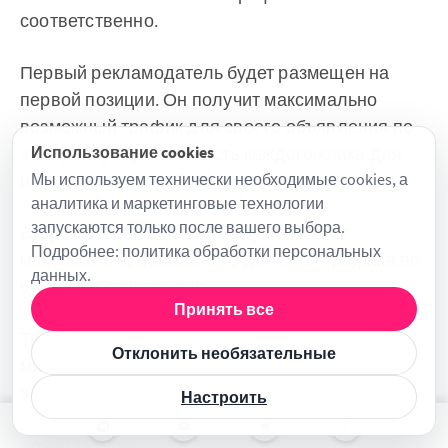
соответственно.
Первый рекламодатель будет размещен на
первой позиции. Он получит максимально
возможный трафик для своего объявления по
этому запросу. Стоимость каждого клика для
Использование cookies
него составит 7 рублей.
Мы используем технически необходимые cookies, а
аналитика и маркетинговые технологии
запускаются только после вашего выбора.
Второй рекламодатель получит 85% от
Подробнее:
политика обработки персональных
максимально возможного для себя трафика по
данных
.
цене 5 рублей за клик.
Принять все
Третий рекламодатель получит трафик по
Отклонить необязательные
минимальной цене в 2 рубля за клик, но при
этом объявление получит 75% от максимально
Настроить
возможного трафика для его объявления по
этому запросу.