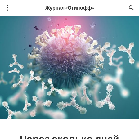
Журнал «Отинофф»