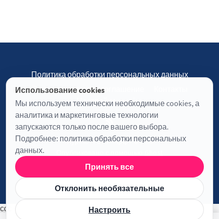
Политика обработки персональных данных
Пользовательское соглашение
Контакты
Использование cookies
Настройки cookies
Мы используем технически необходимые cookies, а
аналитика и маркетинговые технологии
запускаются только после вашего выбора.
Подробнее:
политика обработки персональных
Журнал «Отинофф» © 2026
данных
.
Опубликовано с помощью
Ghost
Принять все
Информация о лицензии JavaScript
Отклонить необязательные
ссс
Настроить