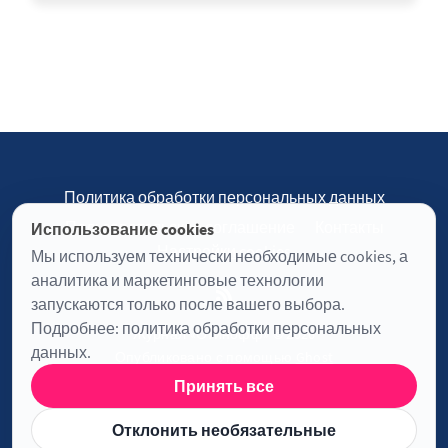
Политика обработки персональных данных
Пользовательское соглашение
Контакты
Использование cookies
Настройки cookies
Мы используем технически необходимые cookies, а
аналитика и маркетинговые технологии
запускаются только после вашего выбора.
Подробнее:
политика обработки персональных
Журнал «Отинофф» © 2026
данных
.
Опубликовано с помощью
Ghost
Принять все
Информация о лицензии JavaScript
Отклонить необязательные