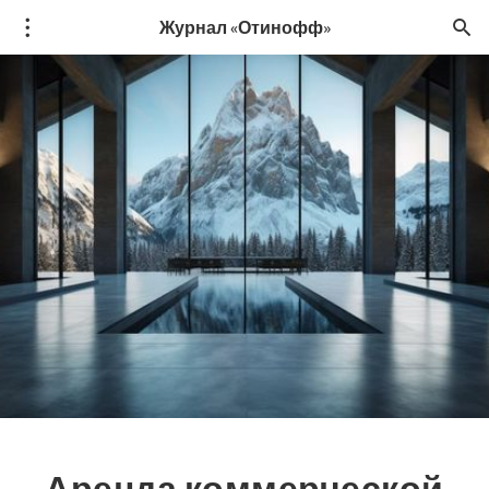
Журнал «Отинофф»