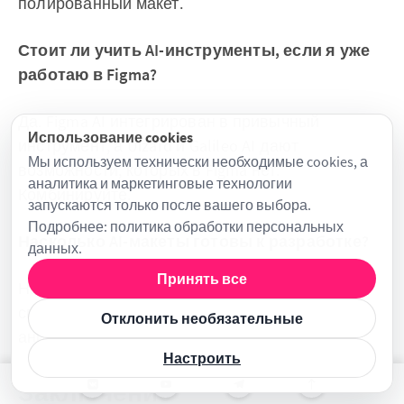
полированный макет.
Стоит ли учить AI-инструменты, если я уже
работаю в Figma?
Да. Figma AI интегрирован в привычный
Использование cookies
инструмент, а Uizard и Galileo AI дают
Мы используем технически необходимые cookies, а
возможности, которых в Figma нет.
аналитика и маркетинговые технологии
Комбинируйте.
запускаются только после вашего выбора.
Подробнее:
политика обработки персональных
Насколько AI-макеты готовы к разработке?
данных
.
Принять все
На 60–80%. AI создаёт визуал и структуру, но
спецификации, состояния, адаптивность и
Отклонить необязательные
анимации требуют доработки дизайнером.
Настроить
Заключение