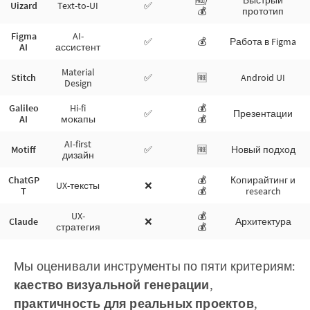
🆓/
Быстрый
Uizard
Text-to-UI
✅
💰
прототип
Figma
AI-
✅
💰
Работа в Figma
AI
ассистент
Material
Stitch
✅
🆓
Android UI
Design
Galileo
Hi-fi
💰
✅
Презентации
AI
мокапы
💰
AI-first
Motiff
✅
🆓
Новый подход
дизайн
ChatGP
💰
Копирайтинг и
UX-тексты
❌
T
💰
research
UX-
💰
Claude
❌
Архитектура
стратегия
💰
Мы оценивали инструменты по пяти критериям:
каество визуальной генерации
,
практичность для реальных проектов
,