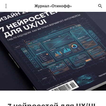
Журнал «Отинофф»