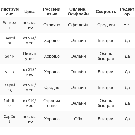
Инструм
Русский
Онлайн/
Редакт
Цена
Скорость
ент
язык
Оффлайн
ор
Whispe
Беспла
Отлично
Оффлайн
Средняя
Нет
r
тно
Descri
от $24/
Хорошо
Онлайн
Быстрая
Да
pt
мес
Помин
Очень
Sonix
Хорошо
Онлайн
Да
утно
быстрая
от $18/
VEED
Хорошо
Онлайн
Быстрая
Да
мес
Kapwi
от $16/
Средне
Онлайн
Быстрая
Да
ng
мес
Zubtitl
от $19/
Огранич
Очень
Онлайн
Да
e
мес
енно
быстрая
CapCu
Беспла
Хорошо
Оба
Быстрая
Да
t
тно