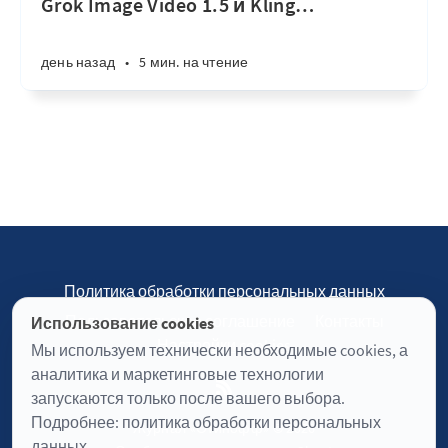
Grok Image Video 1.5 и Kling
…
день назад
•
5 мин. на чтение
Политика обработки персональных данных
Пользовательское соглашение
Контакты
Использование cookies
Настройки cookies
Мы используем технически необходимые cookies, а
аналитика и маркетинговые технологии
запускаются только после вашего выбора.
Подробнее:
политика обработки персональных
Журнал «Отинофф» © 2026
данных
.