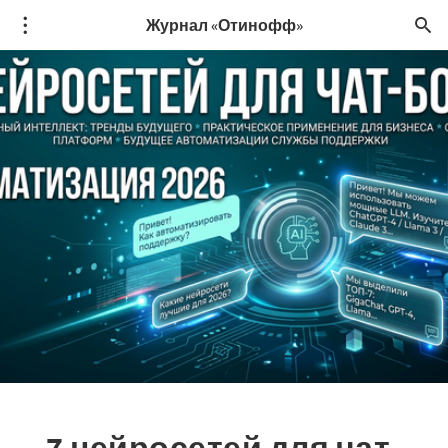
Журнал «Отинофф»