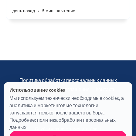
день назад
•
5 мин. на чтение
Политика обработки персональных данных
Пользовательское соглашение
Контакты
Использование cookies
Настройки cookies
Мы используем технически необходимые cookies, а
аналитика и маркетинговые технологии
запускаются только после вашего выбора.
Подробнее:
политика обработки персональных
Журнал «Отинофф» © 2026
данных
.
Опубликовано с помощью
Ghost