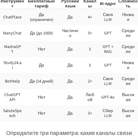
Инструмен
Бесплатный
Русский
Канал
Сложнос
AI-ядро
т
тариф
язык
ы
ть
Да
Своя
Низка
ChatPlace
Да
4+
(ограничен)
LLM
я
Частичн
Средн
ManyChat
Да (до 1000)
5+
GPT
о
яя
MashaGP
GPT +
Средн
Нет
Да
3
T
RAG
яя
Study24.a
Низка
Да
Да
3
GPT
i
я
Своя
Средн
BotHelp
Да (14 дней)
Да
2+
LLM
яя
ChatGPT
Люб
Высок
Нет
Да
GPT-4o
API
ой
ая
SaluteSpe
Сбер
Высок
Нет
Да
3+
ech
LLM
ая
Определите три параметра: какие каналы связи