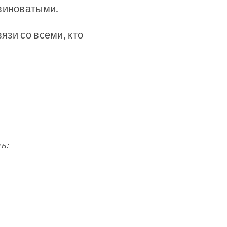
 виноватыми.
язи со всеми, кто
ь: