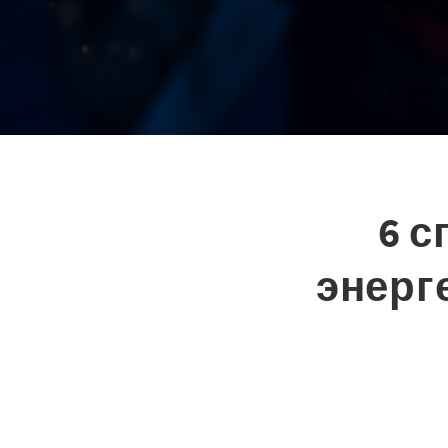
6 
энерг