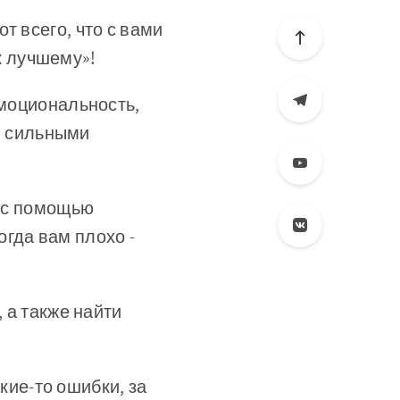
т всего, что с вами
к лучшему»!
эмоциональность,
и сильными
 с помощью
огда вам плохо -
 а также найти
акие-то ошибки, за