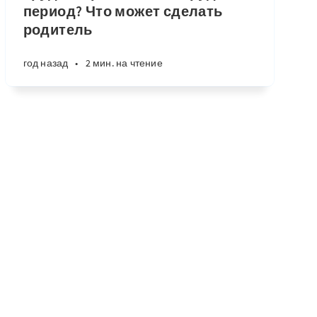
период? Что может сделать
родитель
год назад
•
2 мин. на чтение