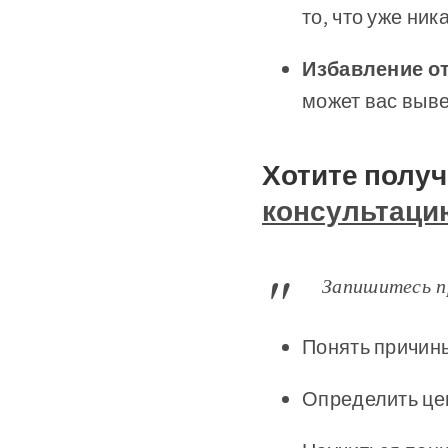
то, что уже ни
️Избавление о
может вас выве
Хотите полу
консультаци
Запишитесь п
Понять причин
Определить цен