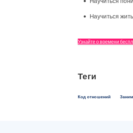
Научиться пони
Научиться жить
Узнайте о времени беспл
Теги
Код отношений
Заним