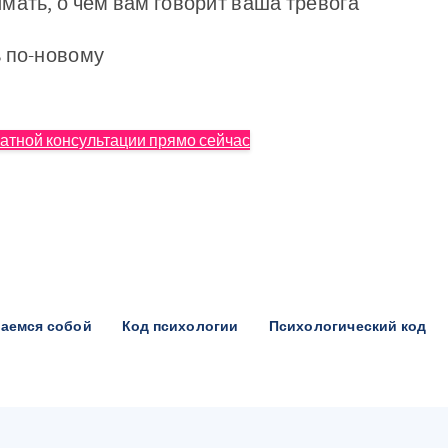
мать, о чем вам говорит ваша тревога
 по-новому
атной консультации прямо сейчас
аемся собой
Код психологии
Психологический код