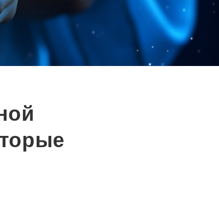
ной
оторые