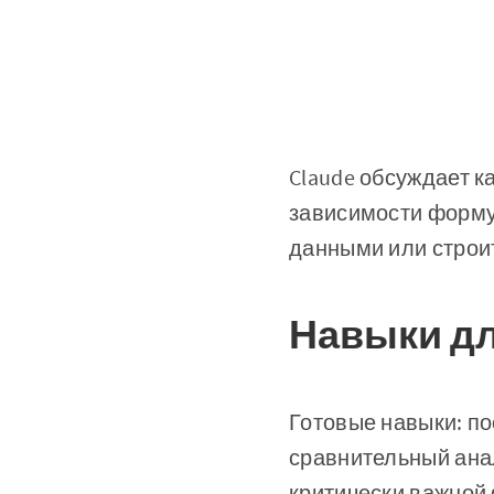
Claude обсуждает к
зависимости форму
данными или строит
Навыки д
Готовые навыки: п
сравнительный анал
критически важной