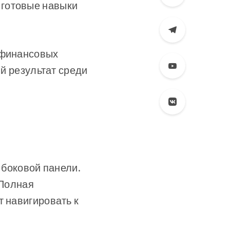
 готовые навыки
 финансовых
ий результат среди
 боковой панели.
 Полная
т навигировать к