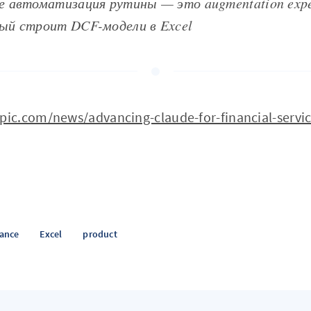
е автоматизация рутины — это augmentation expe
рый строит DCF-модели в Excel
pic.com/news/advancing-claude-for-financial-servi
ance
Excel
product