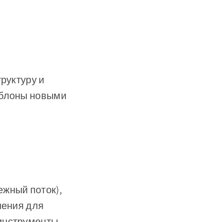
руктуру и
аблоны новыми
ежный поток),
шения для
 инструменты