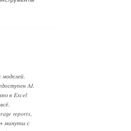
х моделей.
едоступен AI.
мо в Excel
всё.
age reports,
t → минуты с