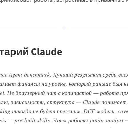
тарий Claude
nce Agent benchmark. Лучший результат среди все
нимает финансы на уровне, который раньше был н
cel. Не браузерный чат с копипастой — работа пря
улы, зависимости, структура — Claude понимает 
nking никогда не будет прежним. DCF-модели, cover
ysis — pre-built skills. Часы работы junior analys