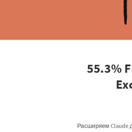
55.3% F
Ex
Расширяем Claude д