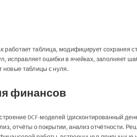
ак работает таблица, модифицирует сохраняя ст
л, исправляет ошибки в ячейках, заполняет ш
 новые таблицы с нуля.
ля финансов
остроение DCF-моделей (дисконтированный ден
из, отчёты о покрытии, анализ отчётности. Ре
 финансовой работы, встроенные в привычные