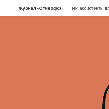
Журнал «Отинофф»
ИИ ассистенты д