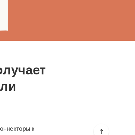
получает
ели
коннекторы к