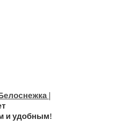
Белоснежка |
ет
м и удобным!