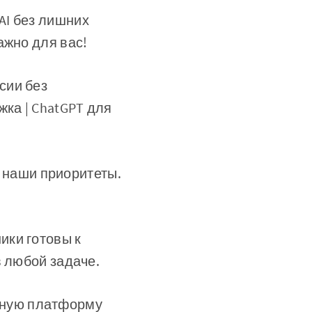
AI без лишних
ажно для вас!
сии без
ка | ChatGPT для
наши приоритеты.
и готовы к
в любой задаче.
нную платформу