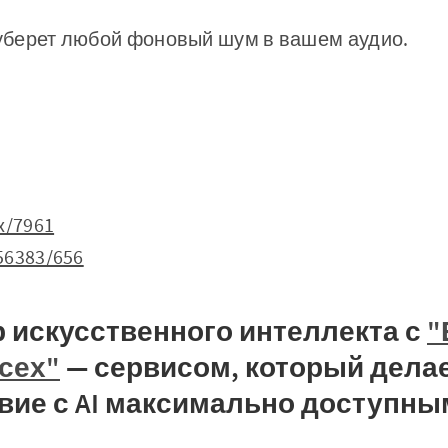
уберет любой фоновый шум в вашем аудио.
ex/7961
656383/656
 искусственного интеллекта с
"
всех"
— сервисом, который дела
вие с AI максимально доступны