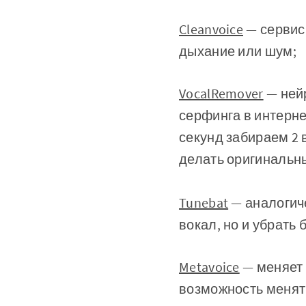
Cleanvoice
— сервис 
дыхание или шум;
VocalRemover
— нейр
серфинга в интерне
секунд забираем 2 
делать оригинальны
Tunebat
— аналогиче
вокал, но и убрать
Metavoice
— меняет 
возможность менят