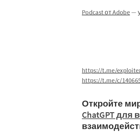
Podcast от Adobe
— 
https://t.me/exploit
https://t.me/c/1406
Откройте мир
ChatGPT для 
взаимодейст