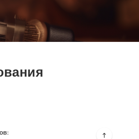
ования
ов
: