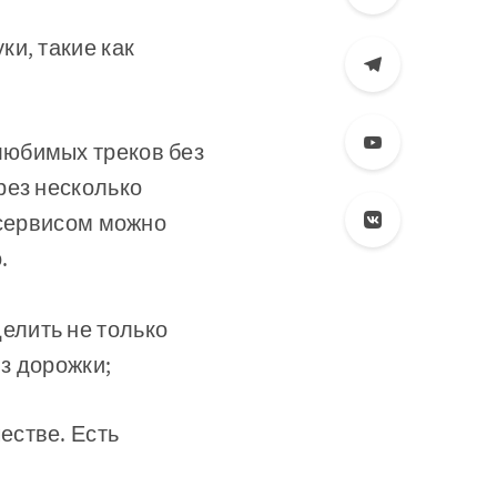
ки, такие как
любимых треков без
рез несколько
 сервисом можно
.
елить не только
из дорожки;
естве. Есть