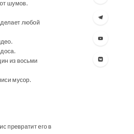
 от шумов.
дделает любой
идео.
идоса.
дин из восьми
писи мусор.
ис превратит его в