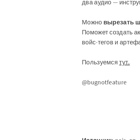
два аудио — инстр
Можно
вырезать 
Поможет создать ак
войс-тегов и артеф
Пользуемся
тут.
@bugnotfeature