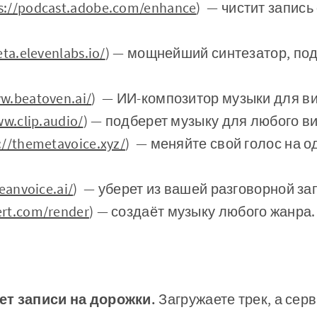
s://podcast.adobe.com/enhance
) — чистит запись
eta.elevenlabs.io/
) — мощнейший синтезатор, по
w.beatoven.ai/
) — ИИ-композитор музыки для в
ww.clip.audio/
) — подберет музыку для любого в
://themetavoice.xyz/
) — меняйте свой голос на о
leanvoice.ai/
) — уберет из вашей разговорной за
ert.com/render
) — создаёт музыку любого жанра.
ет записи на дорожки.
Загружаете трек, а серв