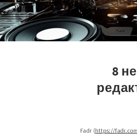
8 н
редак
Fadr (
https://fadr.co