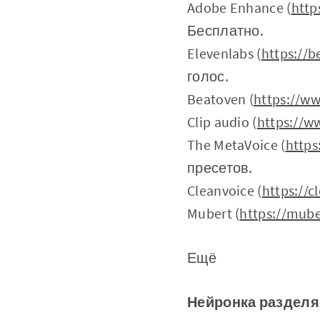
Adobe Enhance (
http
Бесплатно.
Elevenlabs (
https://b
голос.
Beatoven (
https://ww
Clip audio (
https://w
The MetaVoice (
https
пресетов.
Cleanvoice (
https://c
Mubert (
https://mub
Ещё
Нейронка разделя