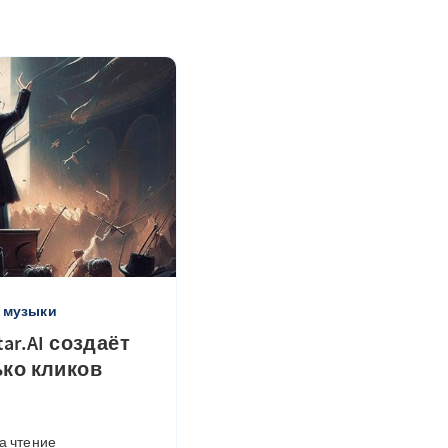
я музыки
ar.AI создаёт
ько кликов
а чтение