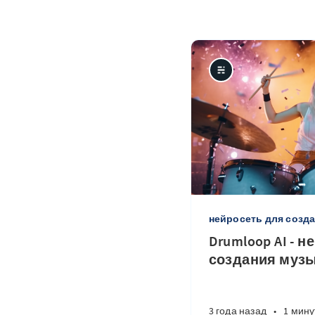
нейросеть для созд
Drumloop AI - 
создания музы
3 года назад
•
1 мину