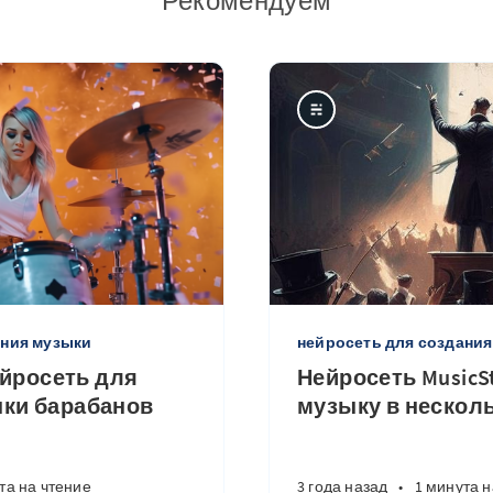
Рекомендуем
ания музыки
нейросеть для создани
нейросеть для
Нейросеть MusicSt
ки барабанов
музыку в нескол
та на чтение
3 года назад
•
1 минута н