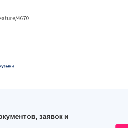
eature/4670
 музыки
окументов, заявок и