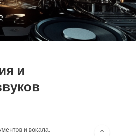
ия и
звуков
ументов и вокала.