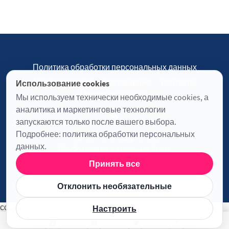
Политика обработки персональных данных
Пользовательское соглашение
Контакты
Использование cookies
Настройки cookies
Мы используем технически необходимые cookies, а
аналитика и маркетинговые технологии
запускаются только после вашего выбора.
Подробнее:
политика обработки персональных
Журнал «Отинофф» © 2026
данных
.
Опубликовано с помощью
Ghost
Принять все
Информация о лицензии JavaScript
Отклонить необязательные
ссс
Настроить