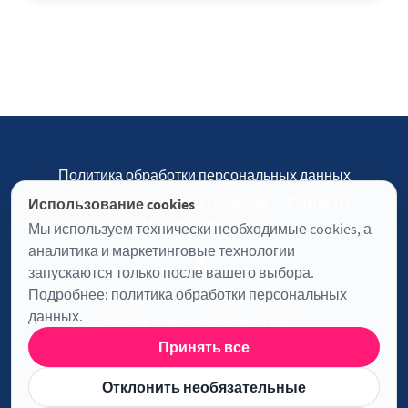
Политика обработки персональных данных
Пользовательское соглашение
Контакты
Использование cookies
Настройки cookies
Мы используем технически необходимые cookies, а
аналитика и маркетинговые технологии
запускаются только после вашего выбора.
Подробнее:
политика обработки персональных
Журнал «Отинофф» © 2026
данных
.
Опубликовано с помощью
Ghost
Принять все
Информация о лицензии JavaScript
Отклонить необязательные