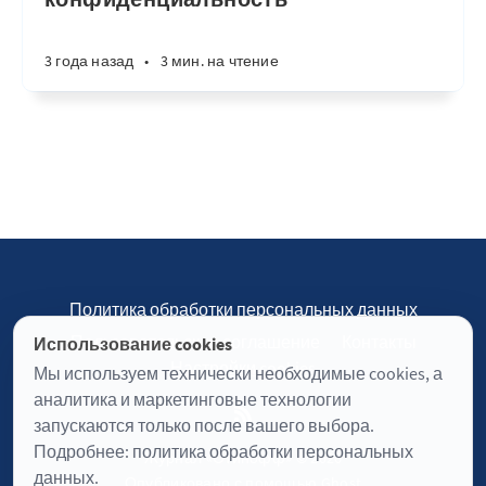
3 года назад
•
3 мин. на чтение
Политика обработки персональных данных
Пользовательское соглашение
Контакты
Использование cookies
Настройки cookies
Мы используем технически необходимые cookies, а
аналитика и маркетинговые технологии
запускаются только после вашего выбора.
Подробнее:
политика обработки персональных
Журнал «Отинофф» © 2026
данных
.
Опубликовано с помощью
Ghost