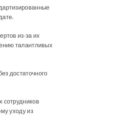
ндартизированные
дате.
ртов из-за их
щению талантливых
ез достаточного
х сотрудников
му уходу из