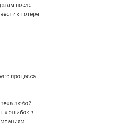
датам после
вести к потере
оего процесса
спеха любой
ных ошибок в
компаниям