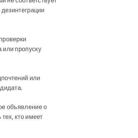
ый не соответствует
и дезинтеграции
 проверки
 или пропуску
дпочтений или
ндидата.
ое объявление о
тех, кто имеет