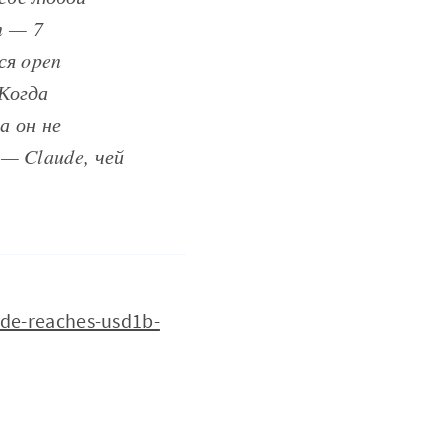
n — 7
ся open
 Когда
а он не
 — Claude, чей
ode-reaches-usd1b-