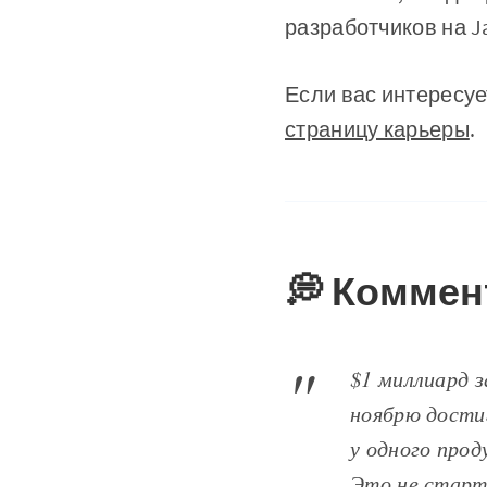
разработчиков на Ja
Если вас интересуе
страницу карьеры
.
💭 Коммен
$1 миллиард з
ноябрю достиг
у одного проду
Это не старт