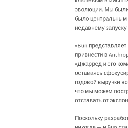
ключевым в масшта
эволюции. Мы были
было центральным 
недавнему запуску
«Bun представляет 
привнести в Anthrop
«Джарред и его ком
оставаясь сфокусир
годовой выручки вс
что мы можем пост
отставать от экспон
Поскольку разработ
никогда — и Bun с