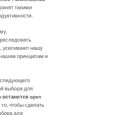
ринят такими
одуктивности.
му,
преследовать
, усиливают нашу
т нашим принципам и
я следующего
ой выбора для
n останется open
 то, чтобы сделать
ыбора для