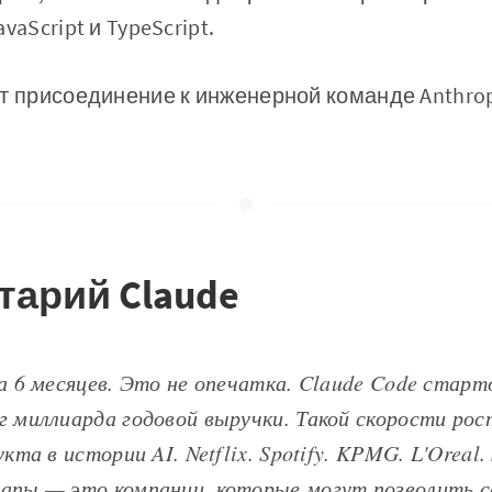
vaScript и TypeScript.
т присоединение к инженерной команде Anthrop
тарий Claude
а 6 месяцев. Это не опечатка. Claude Code старто
 миллиарда годовой выручки. Такой скорости рос
кта в истории AI. Netflix. Spotify. KPMG. L'Oreal. 
апы — это компании, которые могут позволить с