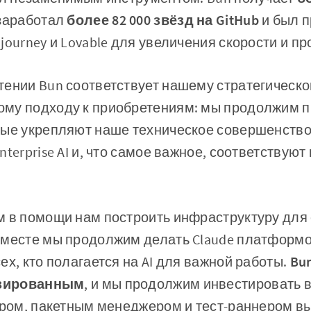
 заработал
более 82 000 звёзд на GitHub
и был п
journey и Lovable для увеличения скорости и пр
тении Bun соответствует нашему стратегическо
му подходу к приобретениям: мы продолжим 
рые укрепляют наше техническое совершенство
nterprise AI и, что самое важное, соответствую
м в помощи нам построить инфраструктуру дл
Вместе мы продолжим делать Claude платформ
ех, кто полагается на AI для важной работы.
Bu
ензированным
, и мы продолжим инвестировать в
ером, пакетным менеджером и тест-раннером в