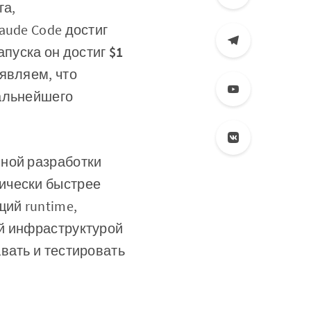
га,
aude Code достиг
апуска он достиг
$1
ъявляем, что
дальнейшего
нной разработки
ически быстрее
щий runtime,
ой инфраструктурой
вать и тестировать