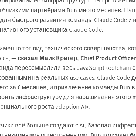
бировании его инфраструктуры на протяжении 
 близкими партнёрами Bun много месяцев. Наш
для быстрого развития команды Claude Code и 
нативного установщика
Claude Code.
именно тот вид технического совершенства, к
ic», —
сказал Майк Кригер, Chief Product Officer
анда переосмыслили весь JavaScript toolchain 
ованными на реальных use cases. Claude Code 
его за 6 месяцев, и привлечение команды Bun в 
роить инфраструктуру для наращивания этого 
енциального роста adoption AI».
чики всё больше создают с AI, базовая инфрас
тал незаменимым инструментом. Bun получает
б