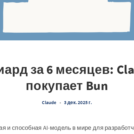
ард за 6 месяцев: Cl
покупает Bun
Claude
•
3 дек. 2025 г.
ая и способная AI-модель в мире для разработч