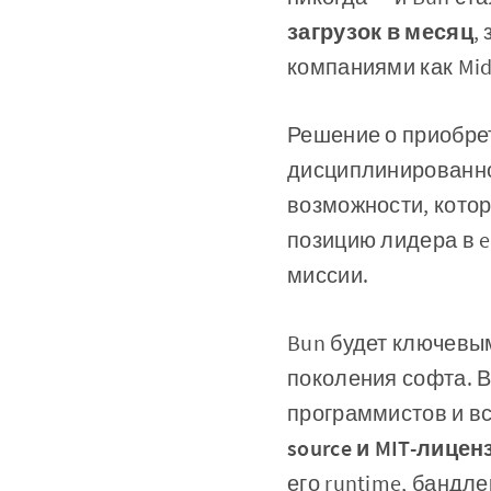
загрузок в месяц
,
компаниями как Mid
Решение о приобре
дисциплинированно
возможности, кото
позицию лидера в e
миссии.
Bun будет ключевы
поколения софта. 
программистов и вс
source и MIT-лиц
его runtime, бандл