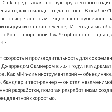
e Code представляет новую эру агентного кодин
яя то, как команды создают софт. В ноябре Cl
 всего через шесть месяцев после публичного з
ой выручки
(run-rate revenue). И сегодня мы об
ает
Bun
— прорывной JavaScript runtime — для 
ode.
т скорость и производительность для совреме
 Джарредом Самнером в 2021 году, Bun драмат
в. Как all-in-one инструментарий — объединяю
, бандлер и тест-раннер — он стал незаменим
нной разработки, помогая разработчикам созда
рецедентной скоростью.