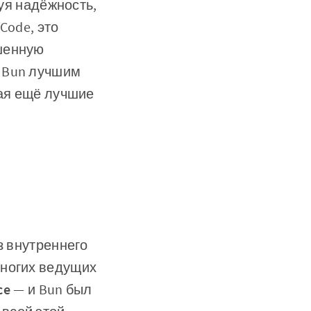
руя надёжность,
Code, это
чшенную
ь Bun лучшим
вая ещё лучшие
з внутреннего
многих ведущих
ce
— и Bun был