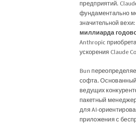
предприятий. Claud
фундаментально мен
значительной вехи:
миллиарда годов
Anthropic приобрет
ускорения Claude C
Bun переопределяе
софта. Основанный
ведущих конкуренто
пакетный менеджер
для AI-ориентирова
приложения с бесп