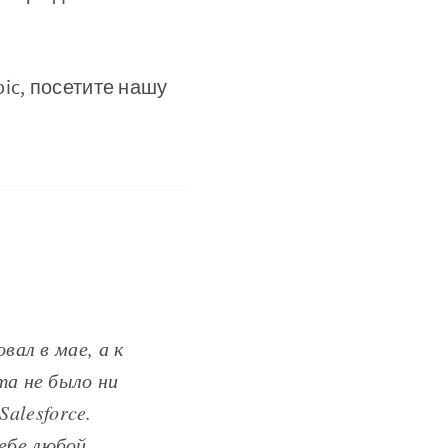
ic, посетите нашу
вал в мае, а к
та не было ни
Salesforce.
ебе любой