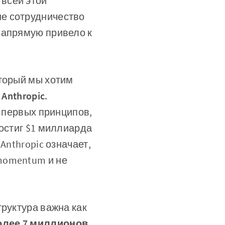
всей этой
е сотрудничество
напрямую привело к
оторый мы хотим
 Anthropic
.
с первых принципов,
достиг $1 миллиарда
Anthropic означает,
momentum и не
труктура важна как
олее 7 миллионов