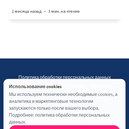
2 месяца назад
•
3 мин. на чтение
Политика обработки персональных данных
Пользовательское соглашение
Контакты
Использование cookies
Настройки cookies
Мы используем технически необходимые cookies, а
аналитика и маркетинговые технологии
запускаются только после вашего выбора.
Подробнее:
политика обработки персональных
Журнал «Отинофф» © 2026
данных
.
Опубликовано с помощью
Ghost