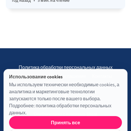
год назад
•
5 мин. на чтение
Политика обработки персональных данных
Пользовательское соглашение
Контакты
Использование cookies
Настройки cookies
Мы используем технически необходимые cookies, а
аналитика и маркетинговые технологии
запускаются только после вашего выбора.
Подробнее:
политика обработки персональных
Журнал «Отинофф» © 2026
данных
.
Опубликовано с помощью
Ghost
Принять все
Информация о лицензии JavaScript