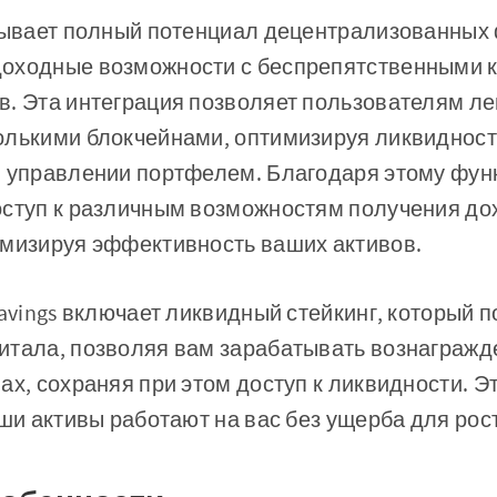
рывает полный потенциал децентрализованных ф
оходные возможности с беспрепятственными к
в. Эта интеграция позволяет пользователям л
олькими блокчейнами, оптимизируя ликвидност
в управлении портфелем. Благодаря этому фун
оступ к различным возможностям получения до
имизируя эффективность ваших активов.
Savings включает ликвидный стейкинг, который 
итала, позволяя вам зарабатывать вознагражд
ах, сохраняя при этом доступ к ликвидности. Э
аши активы работают на вас без ущерба для рост