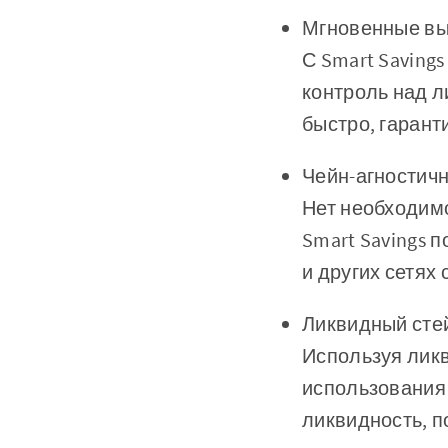
Мгновенные в
С Smart Saving
контроль над л
быстро, гарант
Чейн-агностичн
Нет необходим
Smart Savings п
и других сетях 
Ликвидный сте
Используя ликв
использования 
ликвидность, п