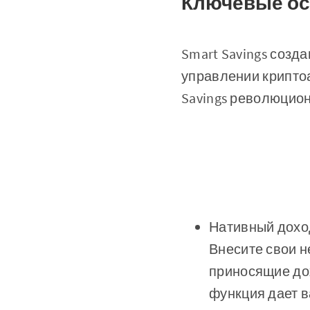
Ключевые ос
Smart Savings созд
управлении крипто
Savings революцио
Нативный дохо
Внесите свои н
приносящие дох
функция дает в