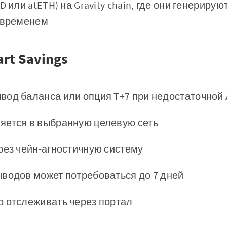
D или atETH) на Gravity chain, где они генерирую
о временем
rt Savings
вод баланса или опция T+7 при недостаточной
яется в выбранную целевую сеть
рез чейн-агностичную систему
водов может потребоваться до 7 дней
о отслеживать через портал