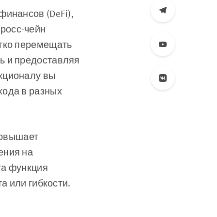
инансов (DeFi),
росс-чейн
егко перемещать
ь и предоставляя
кционалу вы
хода в разных
повышает
ения на
та функция
а или гибкости.