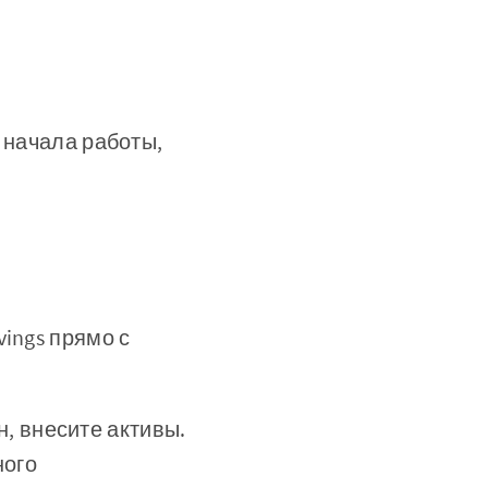
 начала работы,
vings прямо с
, внесите активы.
ного