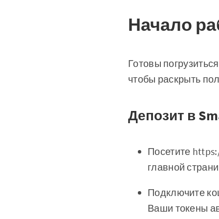
Начало раб
Готовы погрузиться
чтобы раскрыть по
Депозит в Sma
Посетите https:
главной стран
Подключите кош
Ваши токены а