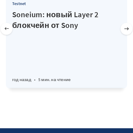
Testnet
Soneium: новый Layer 2
блокчейн от Sony
год назад
•
5 мин. на чтение