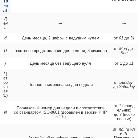
fo
rm
at
Д
ен
---
---
ь
d
День месяца, 2 цифры с ведущим нулём
от
01
до
31
от
Mon
до
D
Текстовое представление дня недели, 3 символа
Sun
j
День месяца без ведущего нуля
от
1
до
31
l
(
ст
ро
от
Sunday
Полное наименование дня недели
чн
до
Saturday
ая
'L')
от
1
(понед
Порядковый номер дня недели в соответствии
ельник)
N
со стандартом ISO-8601 (добавлен в версии PHP
до
7
(воскр
5.1.0)
есенье)
st
,
nd
,
rd
ил
и
th
.
Английский суффикс порядкового
Применяет