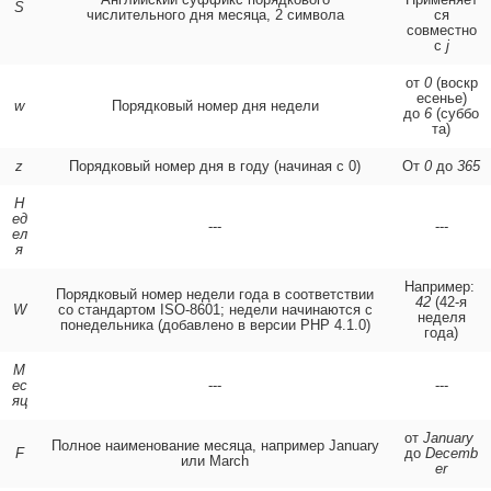
S
числительного дня месяца, 2 символа
ся
совместно
с
j
от
0
(воскр
есенье)
w
Порядковый номер дня недели
до
6
(суббо
та)
z
Порядковый номер дня в году (начиная с 0)
От
0
до
365
Н
ед
---
---
ел
я
Например:
Порядковый номер недели года в соответствии
42
(42-я
W
со стандартом ISO-8601; недели начинаются с
неделя
понедельника (добавлено в версии PHP 4.1.0)
года)
М
ес
---
---
яц
от
January
Полное наименование месяца, например January
F
до
Decemb
или March
er