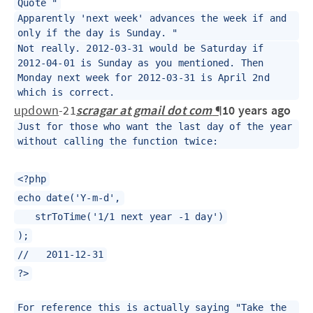
Quote "
Apparently 'next week' advances the week if and
only if the day is Sunday. "
Not really. 2012-03-31 would be Saturday if
2012-04-01 is Sunday as you mentioned. Then
Monday next week for 2012-03-31 is April 2nd
which is correct.
up
down
-21
scragar at gmail dot com
¶
10 years ago
Just for those who want the last day of the year
without calling the function twice:
<?php
echo date('Y-m-d',
strToTime('1/1 next year -1 day')
);
// 2011-12-31
?>
For reference this is actually saying "Take the