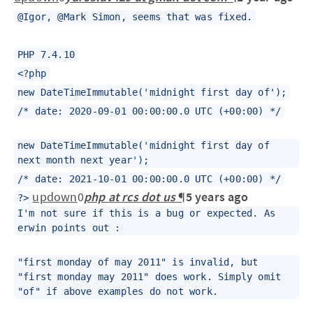
@Igor, @Mark Simon, seems that was fixed.
PHP 7.4.10
<?php
new DateTimeImmutable('midnight first day of');
/* date: 2020-09-01 00:00:00.0 UTC (+00:00) */
new DateTimeImmutable('midnight first day of
next month next year');
/* date: 2021-10-01 00:00:00.0 UTC (+00:00) */
up
down
0
php at rcs dot us
¶
5 years ago
?>
I'm not sure if this is a bug or expected. As
erwin points out :
"first monday of may 2011" is invalid, but
"first monday may 2011" does work. Simply omit
"of" if above examples do not work.