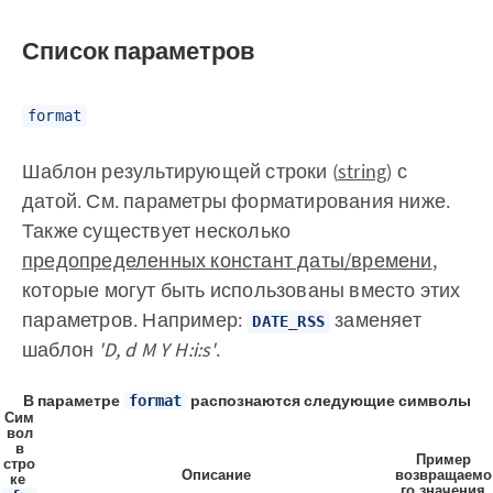
Список параметров
format
Шаблон результирующей строки (
string
) с
датой. См. параметры форматирования ниже.
Также существует несколько
предопределенных констант даты/времени
,
которые могут быть использованы вместо этих
параметров. Например:
заменяет
DATE_RSS
шаблон
'D, d M Y H:i:s'
.
В параметре
распознаются следующие символы
format
Сим
вол
в
Пример
стро
Описание
возвращаемо
ке
го значения