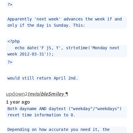
?>
Apparently 'next week' advances the week if and
only if the day is Sunday. This:
<?php
echo date('F jS, Y', strtotime('Monday next
week 2012-03-31'));
?>
would still return April 2nd.
up
down
2
InvisibleSmiley
¶
1 year ago
Both dayname AND daytext ("weekday"/"weekdays")
reset time information to 0.
Depending on how accurate you need it, the