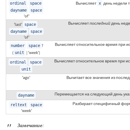
Вычисляет
день недели т
ordinal
space
x
dayname
space
'of'
Вычисляет
последний
день неде
'last'
space
dayname
space
'of'
Вычисляет относительное время при и
?
number
space
(
| 'week')
unit
Вычисляет относительное время при ис
ordinal
space
unit
'ago'
Вычитает все значения из после
Перемещается на следующий день указ
dayname
Разбирает специфичный формат 
reltext
space
'week'
Замечание
: