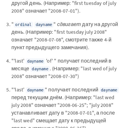
другой день. (Например: "first tuesday of july
2008" означает "2008-07-01").
"
"
сдвигает
дату на другой
ordinal
dayname
день. (Например: "first tuesday july 2008"
означает "2008-07-08", смотрите также 4-й
пункт предыдущего замечания).
"'last'
'of' " получает последний в
dayname
месяце
. (Например: "last wed of july
dayname
2008" означает "2008-07-30")
"'last'
" получает последний
dayname
dayname
перед текущим днём. (Например: "last wed
july 2008" означает "2008-06-25"; "july 2008"
устанавливает дату в "2008-07-01", а после
"last wed" смещает дату к предыдущей