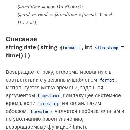
$localtime = new DateTime();
$paid_normal = $localtime->format('Y-m-d
H:i:s:u');
Описание
string
date
( string
[, int
=
$format
$timestamp
time() ] )
Возвращает строку, отформатированную в
соответствии с указанным шаблоном
.
format
Используется метка времени, заданная
аргументом
, или текущее системное
timestamp
время, если
не задан. Таким
timestamp
образом,
является необязательным и
timestamp
по умолчанию равен значению,
возвращаемому функцией
time()
.