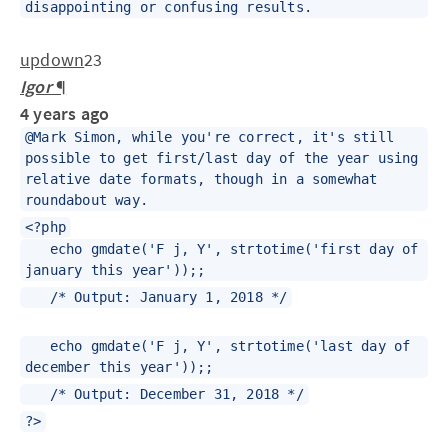
disappointing or confusing results.
up
down
23
Igor
¶
4 years ago
@Mark Simon, while you're correct, it's still
possible to get first/last day of the year using
relative date formats, though in a somewhat
roundabout way.
<?php
echo gmdate('F j, Y', strtotime('first day of
january this year'));;
/* Output: January 1, 2018 */
echo gmdate('F j, Y', strtotime('last day of
december this year'));;
/* Output: December 31, 2018 */
?>