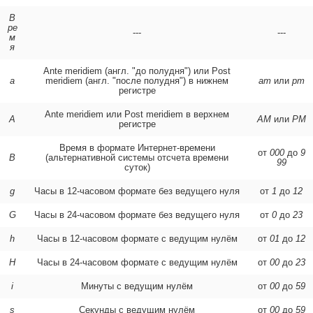
В
ре
---
---
м
я
Ante meridiem (англ. "до полудня") или Post
a
meridiem (англ. "после полудня") в нижнем
am
или
pm
регистре
Ante meridiem или Post meridiem в верхнем
A
AM
или
PM
регистре
Время в формате Интернет-времени
от
000
до
9
B
(альтернативной системы отсчета времени
99
суток)
g
Часы в 12-часовом формате без ведущего нуля
от
1
до
12
G
Часы в 24-часовом формате без ведущего нуля
от
0
до
23
h
Часы в 12-часовом формате с ведущим нулём
от
01
до
12
H
Часы в 24-часовом формате с ведущим нулём
от
00
до
23
i
Минуты с ведущим нулём
от
00
до
59
s
Секунды с ведущим нулём
от
00
до
59