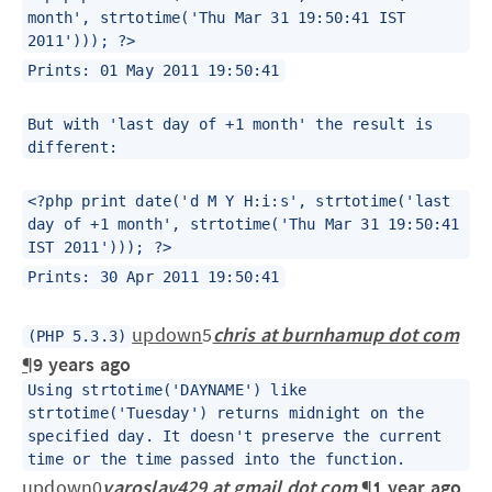
month', strtotime('Thu Mar 31 19:50:41 IST
2011'))); ?>
Prints: 01 May 2011 19:50:41
But with 'last day of +1 month' the result is
different:
<?php print date('d M Y H:i:s', strtotime('last
day of +1 month', strtotime('Thu Mar 31 19:50:41
IST 2011'))); ?>
Prints: 30 Apr 2011 19:50:41
up
down
5
chris at burnhamup dot com
(PHP 5.3.3)
¶
9 years ago
Using strtotime('DAYNAME') like
strtotime('Tuesday') returns midnight on the
specified day. It doesn't preserve the current
time or the time passed into the function.
up
down
0
yaroslav429 at gmail dot com
¶
1 year ago