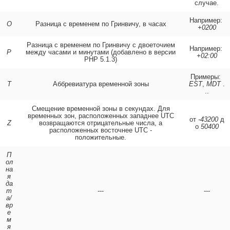
случае.
Например:
O
Разница с временем по Гринвичу, в часах
+0200
Разница с временем по Гринвичу с двоеточием
Например:
P
между часами и минутами (добавлено в версии
+02:00
PHP 5.1.3)
Примеры:
T
Аббревиатура временной зоны
EST
,
MDT
.
..
Смещение временной зоны в секундах. Для
временных зон, расположенных западнее UTC
от
-43200
д
Z
возвращаются отрицательные числа, а
о
50400
расположенных восточнее UTC -
положительные.
П
ол
на
я
да
т
---
---
а/
вр
е
м
я