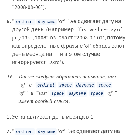
"2008-08-06").
"
'of' "
не
сдвигает дату на
ordinal
dayname
другой день. (Например: "first wednesday of
july 23rd, 2008" означает "2008-07-02", потому
как определённые фразы с 'of' сбрасывают
день месяца на '1' и в этом случае
игнорируется '23rd').
Также следует обратить внимание, что
"of" в "
ordinal
space
dayname
space
'of' " и "'last'
'of' "
space
dayname
space
имеет особый смысл.
Устанавливает день месяца в 1.
"
'of' "
не
сдвигает дату на
ordinal
dayname