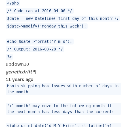
<?php
/* Code ran at 2016-04-06 */
$date = new DateTime('first day of this month');
$date->modify('monday this week');
echo $date->format('Y-m-d');
/* Output: 2016-03-28 */
?>
up
down
10
geneticdrift
¶
11 years ago
Month skipping has issues with number of days in
the month.
'+1 month' may move to the following month if
the next month has less days than the current:
<?php print date('d M Y H:i:s', strtotime('+1