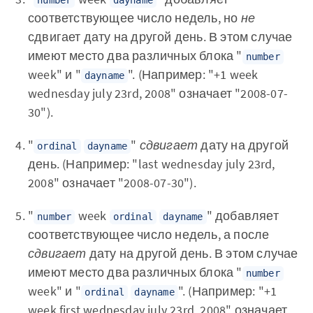
number
dayname
соответствующее число недель, но
не
сдвигает дату на другой день. В этом случае
имеют место два различных блока "
number
week" и "
". (Например: "+1 week
dayname
wednesday july 23rd, 2008" означает "2008-07-
30").
"
"
сдвигает
дату на другой
ordinal
dayname
день. (Например: "last wednesday july 23rd,
2008" означает "2008-07-30").
"
week
" добавляет
number
ordinal
dayname
соответствующее число недель, а после
сдвигает
дату на другой день. В этом случае
имеют место два различных блока "
number
week" и "
". (Например: "+1
ordinal
dayname
week first wednesday july 23rd, 2008" означает