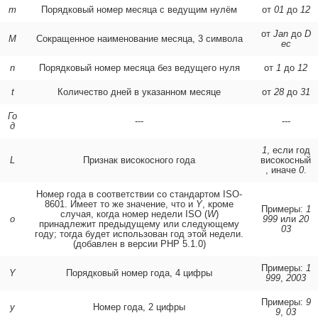
m
Порядковый номер месяца с ведущим нулём
от
01
до
12
от
Jan
до
D
M
Сокращенное наименование месяца, 3 символа
ec
n
Порядковый номер месяца без ведущего нуля
от
1
до
12
t
Количество дней в указанном месяце
от
28
до
31
Го
---
---
д
1
, если год
L
Признак високосного года
високосный
, иначе
0
.
Номер года в соответствии со стандартом ISO-
8601. Имеет то же значение, что и
Y
, кроме
Примеры:
1
случая, когда номер недели ISO (
W
)
o
999
или
20
принадлежит предыдущему или следующему
03
году; тогда будет использован год этой недели.
(добавлен в версии PHP 5.1.0)
Примеры:
1
Y
Порядковый номер года, 4 цифры
999
,
2003
Примеры:
9
y
Номер года, 2 цифры
9
,
03