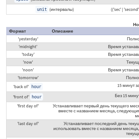
(интервалы)
(('sec' | 'second'
unit
Но
Формат
Описание
'yesterday'
Полно
'midnight'
Время устанавл
'today'
Время устанавл
'now'
Текущ
'noon'
Время устанавл
'tomorrow'
Полно
15 минут з
'back of'
hour
Без 15 мину
'front of'
hour
'first day of'
Устанавливает первый день текущего мес
вместе с названием месяца, следующим
м
'last day of'
Устанавливает последний день теку
использовать вместе с названием месяца,
текущ