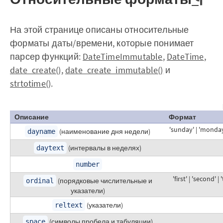
На этой странице описаны относительные
форматы даты/времени, которые понимает
парсер функций:
DateTimeImmutable
,
DateTime
,
date_create()
,
date_create_immutable()
и
strtotime()
.
Описание
Формат
'sunday' | 'monday' |
(наименование дня недели)
dayname
(интервалы в неделях)
daytext
number
'first' | 'second' | 
(порядковые числительные и
ordinal
указатели)
(указатели)
reltext
(символы пробела и табуляции)
space