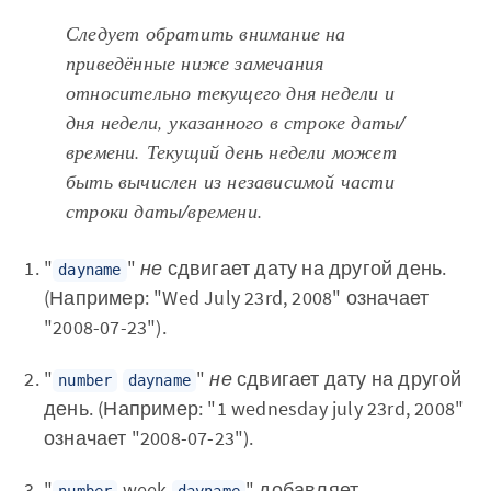
Следует обратить внимание на
приведённые ниже замечания
относительно текущего дня недели и
дня недели, указанного в строке даты/
времени. Текущий день недели может
быть вычислен из независимой части
строки даты/времени.
"
"
не
сдвигает дату на другой день.
dayname
(Например: "Wed July 23rd, 2008" означает
"2008-07-23").
"
"
не
сдвигает дату на другой
number
dayname
день. (Например: "1 wednesday july 23rd, 2008"
означает "2008-07-23").
"
week
" добавляет