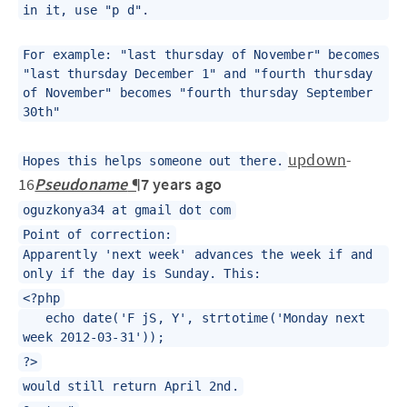
in it, use "p d".
For example: "last thursday of November" becomes
"last thursday December 1" and "fourth thursday
of November" becomes "fourth thursday September
30th"
up
down
-
Hopes this helps someone out there.
16
Pseudoname
¶
7 years ago
oguzkonya34 at gmail dot com
Point of correction:
Apparently 'next week' advances the week if and
only if the day is Sunday. This:
<?php
echo date('F jS, Y', strtotime('Monday next
week 2012-03-31'));
?>
would still return April 2nd.