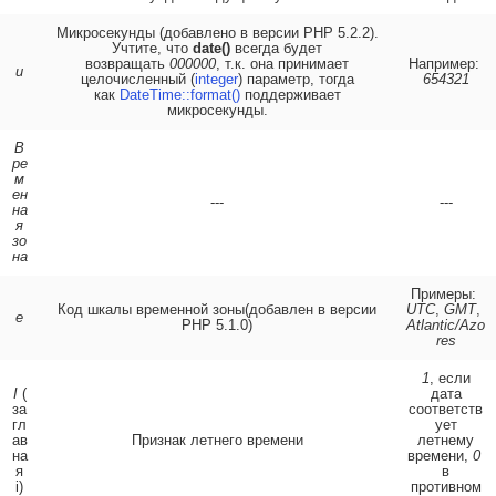
Микросекунды (добавлено в версии PHP 5.2.2).
Учтите, что
date()
всегда будет
возвращать
000000
, т.к. она принимает
Например:
u
целочисленный (
integer
) параметр, тогда
654321
как
DateTime::format()
поддерживает
микросекунды.
В
ре
м
ен
---
---
на
я
зо
на
Примеры:
Код шкалы временной зоны(добавлен в версии
UTC
,
GMT
,
e
PHP 5.1.0)
Atlantic/Azo
res
1
, если
I
(
дата
за
соответств
гл
ует
ав
Признак летнего времени
летнему
на
времени,
0
я
в
i)
противном