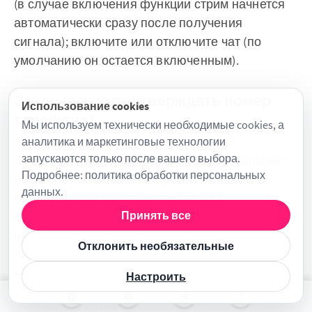
(в случае включения функции стрим начнется
автоматически сразу после получения
сигнала); включите или отключите чат (по
умолчанию он остается включенным).
Зачем нужно подтверждать номер
Использование cookies
телефона?
Мы используем технически необходимые cookies, а
аналитика и маркетинговые технологии
запускаются только после вашего выбора.
Это единичная процедура, которая защищает
Подробнее:
политика обработки персональных
наших пользователей от разного рода
данных
.
вредоносного контента. Кроме того,
производить идентификацию пользователей
Принять все
нас обязывает российское законодательство
Отклонить необязательные
(ФЗ от 27.07.2006 №149-ФЗ). Подтверждать
номер телефона нужно только в том случае,
Настроить
если вам требуется доступ к запуску прямого
эфира на RUTUBE.