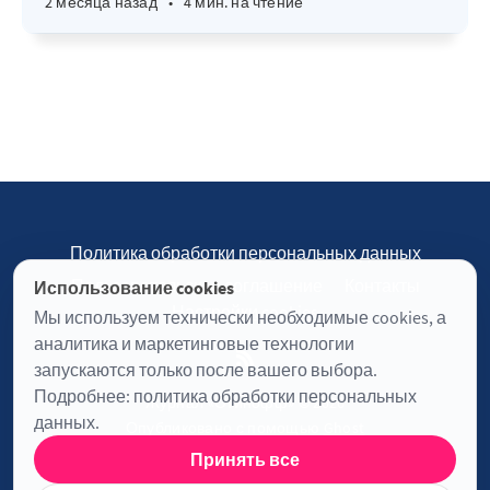
2 месяца назад
•
4 мин. на чтение
Политика обработки персональных данных
Пользовательское соглашение
Контакты
Использование cookies
Настройки cookies
Мы используем технически необходимые cookies, а
аналитика и маркетинговые технологии
запускаются только после вашего выбора.
Подробнее:
политика обработки персональных
Журнал «Отинофф» © 2026
данных
.
Опубликовано с помощью
Ghost
Принять все
Информация о лицензии JavaScript