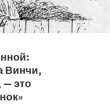
енной:
а Винчи,
 — это
нок»