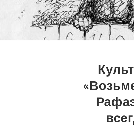
Культ
«Возьме
Рафаэ
все