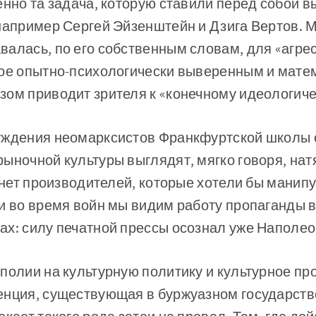
енно та задача, которую ставили перед собой
например Сергей Эйзенштейн и Дзига Вертов. 
алась, по его собственным словам, для «агре
рое опытно-психологически выверенным и мате
зом приводит зрителя к «конечному идеологич
уждения неомарксистов Франкфуртской школы
ыночной культуры выглядят, мягко говоря, нат
й нет производителей, которые хотели бы мани
и во время войн мы видим работу пропаганды в
х: силу печатной прессы осознал уже Наполео
полии на культурную политику и культурное пр
нция, существующая в буржуазном государстве