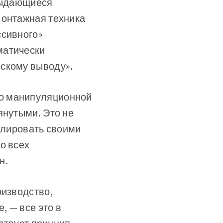
 выдающиеся
Монтажная техника
ссивного»
матически
ескому выводу».
 о манипуляционной
янутыми. Это не
пулировать своими
о всех
н.
оизводство,
, — все это в