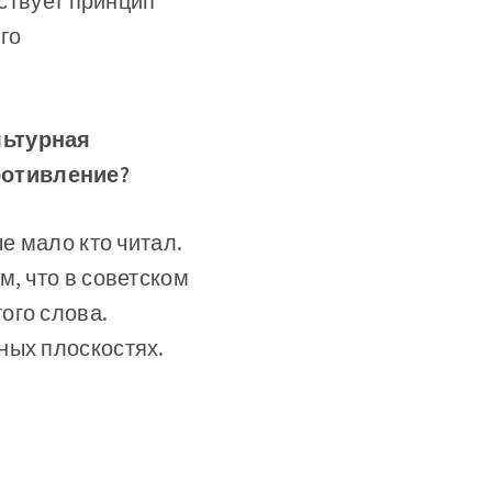
йствует принцип
го
льтурная
ротивление?
е мало кто читал.
м, что в советском
ого слова.
ных плоскостях.