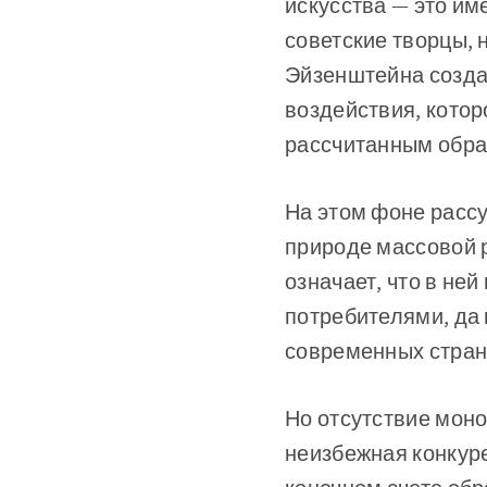
искусства — это им
советские творцы, 
Эйзенштейна создав
воздействия, кото
рассчитанным обра
На этом фоне расс
природе массовой р
означает, что в не
потребителями, да 
современных страна
Но отсутствие моно
неизбежная конкуре