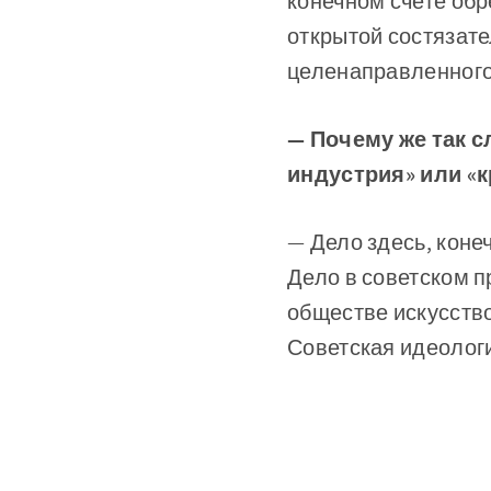
конечном счете обр
открытой состязате
целенаправленного
— Почему же так с
индустрия» или «
— Дело здесь, коне
Дело в советском п
обществе искусство
Советская идеологи