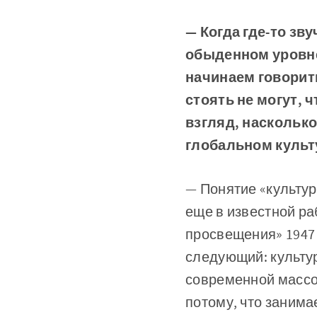
— Когда где-то зву
обыденном уровне
начинаем говорить
стоять не могут, 
взгляд, насколько
глобальном культ
— Понятие «культур
еще в известной р
просвещения» 1947 
следующий: культу
современной массо
потому, что занима