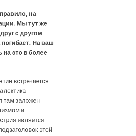
 правило, на
ции. Мы тут же
 друг с другом
а погибает. На ваш
 на это в более
ятии встречается
иалектика
л там заложен
лизмом и
стрия является
 подзаголовок этой