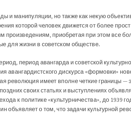
ды и манипуляции, но также как некую объекти
ения которой человек движется от более прост
м произведениям, приобретая при этом все бо
ые для жизни в советском обществе.
ериод, период авангарда и советской культурн
ия авангардистского дискурса «формовки» ново
ая революция имеет вполне четкие границы — э
в поздних своих статьях и выступлениях объявля
ода к политике «культурничества», до 1939 года
ин объявляет о том, что задачи культурной ре