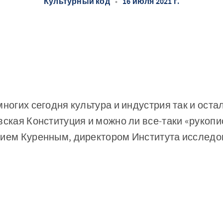
Культурный код
•
16 июля 2021 г.
многих сегодня культура и индустрия так и ост
вская Конституция и можно ли все-таки «рукопи
лием Куренным, директором Института исследо