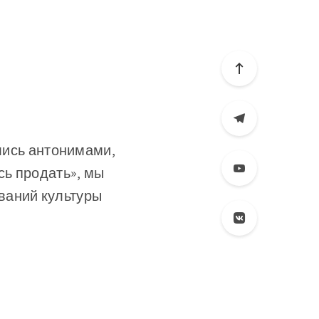
ались антонимами,
сь продать», мы
ваний культуры