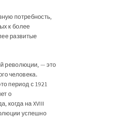
вную потребность,
ых к более
лее развитые
ой революции, — это
го человека.
то период с 1921
ет о
, когда на XVIII
волюции успешно