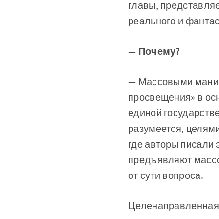
главы, представляе
реального и фантас
— Почему?
— Массовыми манип
просвещения» в осн
единой государств
разумеется, целями
где авторы писали 
предъявляют массов
от сути вопроса.
Целенаправленная 