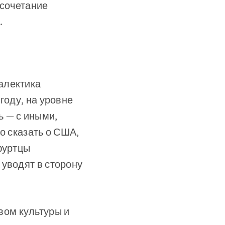
 сочетание
.
алектика
году, на уровне
ь — с иными,
о сказать о США,
фуртцы
 уводят в сторону
ом культуры и