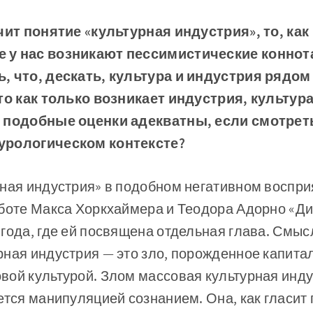
чит понятие «культурная индустрия», то, как
 у нас возникают пессимистические коннота
, что, дескать, культура и индустрия рядом
что как только возникает индустрия, культур
 подобные оценки адекватны, если смотреть
урологическом контексте?
ная индустрия» в подобном негативном воспри
аботе Макса Хоркхаймера и Теодора Адорно «Д
года, где ей посвящена отдельная глава. Смыс
рная индустрия — это зло, порожденное капита
вой культурой. Злом массовая культурная инду
ется манипуляцией сознанием. Она, как гласит