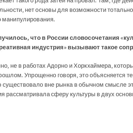
екает такого рода затеи на провал. Там, где де
льности, нет основы для возможности тотально
 манипулирования.
лучилось, что в России словосочетания «ку
креативная индустрия» вызывают такое соп
чно, не в работах Адорно и Хоркхаймера, которы
рошлом. Упрощенно говоря, это объясняется те
 существовало вне рынка в обычном смысле эт
я рассматривала сферу культуры в двух основ