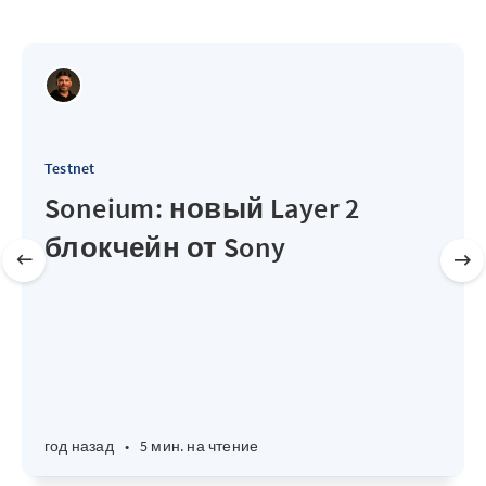
Testnet
Soneium: новый Layer 2
блокчейн от Sony
год назад
•
5 мин. на чтение