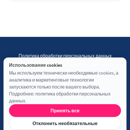
Политика обработки персональных данных
Пользовательское соглашение
Контакты
Использование cookies
Настройки cookies
Мы используем технически необходимые cookies, а
аналитика и маркетинговые технологии
запускаются только после вашего выбора.
Подробнее:
политика обработки персональных
Журнал «Отинофф» © 2026
данных
.
Опубликовано с помощью
Ghost
Принять все
Информация о лицензии JavaScript
Отклонить необязательные