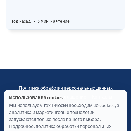
год назад
•
5 мин. на чтение
Политика обработки персональных данных
Пользовательское соглашение
Контакты
Использование cookies
Настройки cookies
Мы используем технически необходимые cookies, а
аналитика и маркетинговые технологии
запускаются только после вашего выбора.
Подробнее:
политика обработки персональных
Журнал «Отинофф» © 2026