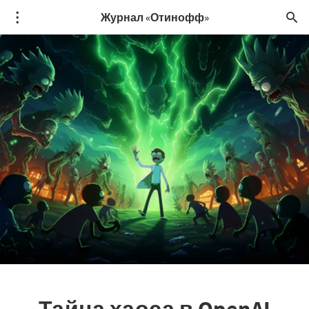
Журнал «Отинофф»