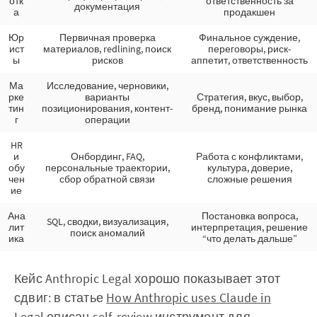
отк
ответственность за
документация
а
продакшен
Юр
Первичная проверка
Финальное суждение,
ист
материалов, redlining, поиск
переговоры, риск-
ы
рисков
аппетит, ответственность
Ма
Исследование, черновики,
рке
варианты
Стратегия, вкус, выбор,
тин
позиционирования, контент-
бренд, понимание рынка
г
операции
HR
и
Онбординг, FAQ,
Работа с конфликтами,
обу
персональные траектории,
культура, доверие,
чен
сбор обратной связи
сложные решения
ие
Ана
Постановка вопроса,
SQL, сводки, визуализация,
лит
интерпретация, решение
поиск аномалий
ика
“что делать дальше”
Кейс Anthropic Legal хорошо показывает этот
сдвиг: в статье
How Anthropic uses Claude in
Legal
описан self-review инструмент для