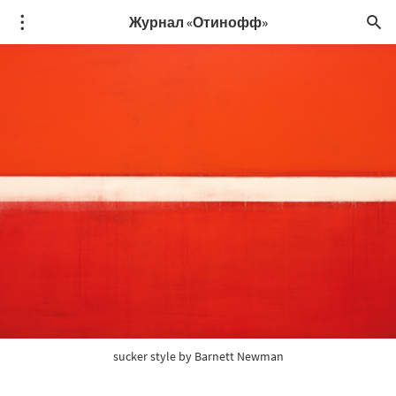
Журнал «Отинофф»
sucker style by Barnett Newman