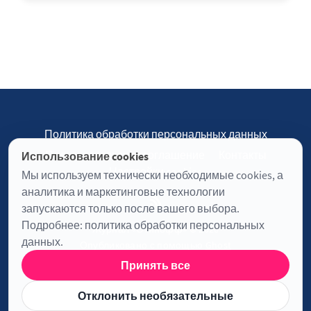
Политика обработки персональных данных
Пользовательское соглашение
Контакты
Использование cookies
Настройки cookies
Мы используем технически необходимые cookies, а
аналитика и маркетинговые технологии
запускаются только после вашего выбора.
Подробнее:
политика обработки персональных
Журнал «Отинофф» © 2026
данных
.
Опубликовано с помощью
Ghost
Принять все
Информация о лицензии JavaScript
Отклонить необязательные