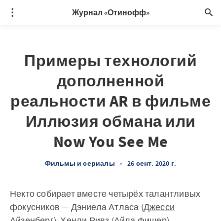
Журнал «Отинофф»
Примеры технологий
дополненной
реальности AR в фильме
Иллюзия обмана или
Now You See Me
Фильмы и сериалы
•
26 сент. 2020 г.
Некто собирает вместе четырёх талантливых
фокусников — Дэниела Атласа (
Джесси
Айзенберг
), Хенли Ривз (
Айла Фишер
),