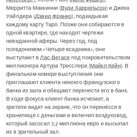
Мерритта Маккинни (
Вуди Харрельсон
) и Джека
Уайлдера (
Дэвид Франко
), подкидывая
каждому карту Таро. Позже они собираются в
одной квартире, где находят чертежи
невиданной аферы. Через год, под
псевдонимом «Четыре всадника», они
выступают в
Лас-Вегасе
под покровительством
миллионера Артура Тресслера (
Майкл Кейн
). В
финальном номере выступления они
приглашают клиента некоего французского
банка из зала и обещают перенести его в банк.
В ходе фокуса клиент банка исчезает, а
зрители видят на экране, что он перенёсся в
хранилище с деньгами и включил воздуховод,
который засосал 3,2 миллиона евро и высыпал
их в зрительный зал.