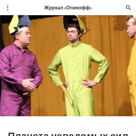
Журнал «Отинофф»