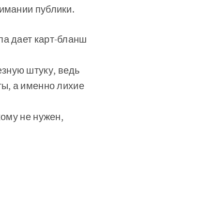
нимании публики.
па дает карт-бланш
зную штуку, ведь
ты, а именно лихие
кому не нужен,