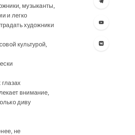
ожники, музыканты,
и и легко
страдать художники
совой культурой,
ески
х глазах
лекает внимание,
только диву
нее, не