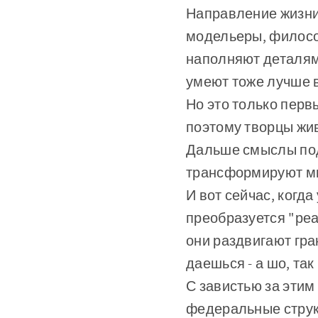
Направление жизни 
модельеры, филосо
наполняют деталями
умеют тоже лучше в
Но это только перв
поэтому творцы жив
Дальше смыслы под
трансформируют ми
И вот сейчас, когда
преобразуется "реа
они раздвигают гра
даешься - а шо, та
С завистью за эти
федеральные структ