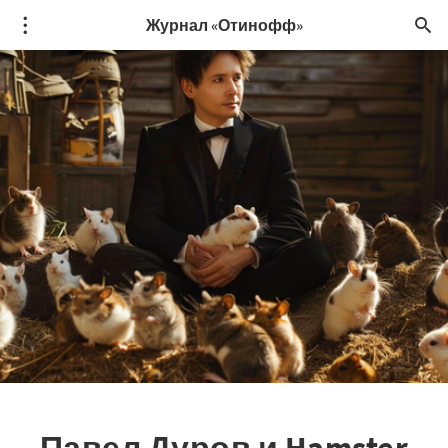
Журнал «Отинофф»