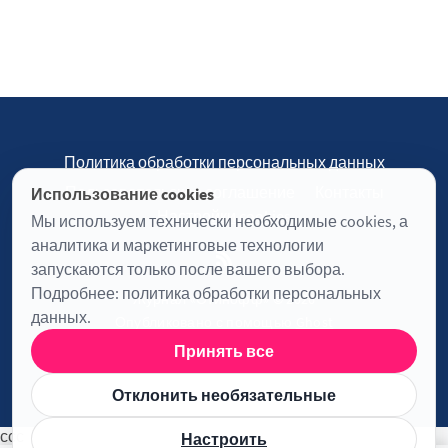
Политика обработки персональных данных
Пользовательское соглашение
Контакты
Использование cookies
Настройки cookies
Мы используем технически необходимые cookies, а
аналитика и маркетинговые технологии
запускаются только после вашего выбора.
Подробнее:
политика обработки персональных
Журнал «Отинофф» © 2026
данных
.
Опубликовано с помощью
Ghost
Принять все
Информация о лицензии JavaScript
Отклонить необязательные
ссс
Настроить