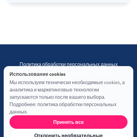
Политика обработки персональных данных
Пользовательское соглашение
Контакты
Использование cookies
Настройки cookies
Мы используем технически необходимые cookies, а
аналитика и маркетинговые технологии
запускаются только после вашего выбора.
Подробнее:
политика обработки персональных
Журнал «Отинофф» © 2026
данных
.
Опубликовано с помощью
Ghost
Принять все
Информация о лицензии JavaScript
Отклонить необязательные