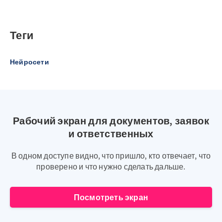
Теги
Нейросети
Рабочий экран для документов, заявок
и ответственных
В одном доступе видно, что пришло, кто отвечает, что
проверено и что нужно сделать дальше.
Посмотреть экран