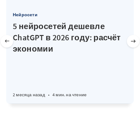
Нейросети
5 нейросетей дешевле
ChatGPT в 2026 году: расчёт
экономии
2 месяца назад
•
4 мин. на чтение