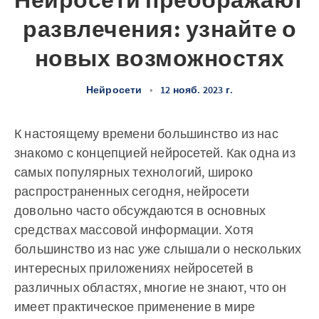
Нейросети преображают
развлечения: узнайте о
новых возможностях
Нейросети
•
12 нояб. 2023 г.
К настоящему времени большинство из нас
знакомо с концепцией нейросетей. Как одна из
самых популярных технологий, широко
распространенных сегодня, нейросети
довольно часто обсуждаются в основных
средствах массовой информации. Хотя
большинство из нас уже слышали о нескольких
интересных приложениях нейросетей в
различных областях, многие не знают, что он
имеет практическое применение в мире