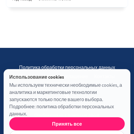
Политика обработки персональных данных
Пользовательское соглашение
Контакты
Использование cookies
Настройки cookies
Мы используем технически необходимые cookies, а
аналитика и маркетинговые технологии
запускаются только после вашего выбора.
Подробнее:
политика обработки персональных
Журнал «Отинофф» © 2026
данных
.
Опубликовано с помощью
Ghost
Принять все
Информация о лицензии JavaScript