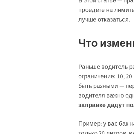
В этой статье — пр
проедете на лимите
лучше отказаться.
Что измен
Раньше водитель ра
ограничение: 10, 2
быть разными — пер
водителя важно од
заправке дадут по
Пример: у вас бак н
только 20 литров, в