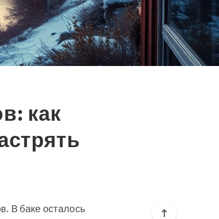
в: как
застрять
в. В баке осталось