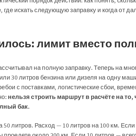
актический порядок действий: как понять, сколь
, где искать следующую заправку и когда от да
илось: лимит вместо пол
ссчитывал на полную заправку. Теперь на мно
0 или 30 литров бензина или дизеля на одну ма
ебои с поставками, логистические сбои, врем
но:
нельзя строить маршрут в расчёте на то,
лный бак.
а 50 литров. Расход — 10 литров на 100 км. Есл
ы проедете около 200 км. Если 10 литров — всего