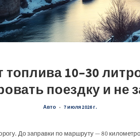
 топлива 10–30 литро
овать поездку и не 
Авто
•
7 июля 2026 г.
орогу. До заправки по маршруту — 80 километро