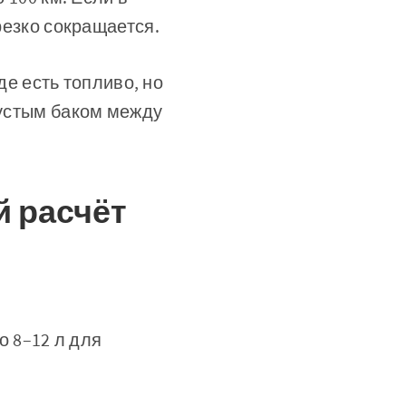
 резко сокращается.
де есть топливо, но
пустым баком между
й расчёт
о 8–12 л для