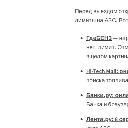
Перед выездом откр
лимиты на АЗС. Во
ГдеБЕНЗ
— нар
нет, лимит. От
в целом картин
Hi-Tech Mail: 
поиска топлива
Банки.ру: онл
Банка и браузе
Лента.ру: 8 с