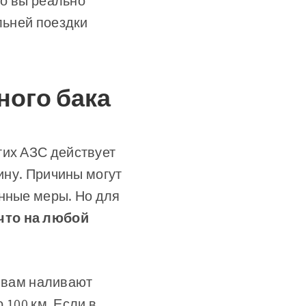
ко вы реально
льней поездки
ного бака
гих АЗС действует
шину. Причины могут
енные меры. Но для
 что на любой
и вам наливают
 100 км. Если в