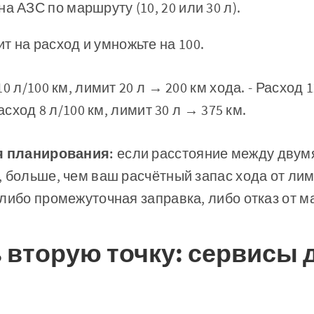
а АЗС по маршруту (10, 20 или 30 л).
т на расход и умножьте на 100.
0 л/100 км, лимит 20 л → 200 км хода. - Расход 1
асход 8 л/100 км, лимит 30 л → 375 км.
я планирования:
если расстояние между двумя
 больше, чем ваш расчётный запас хода от лим
либо промежуточная заправка, либо отказ от м
ь вторую точку: сервисы 