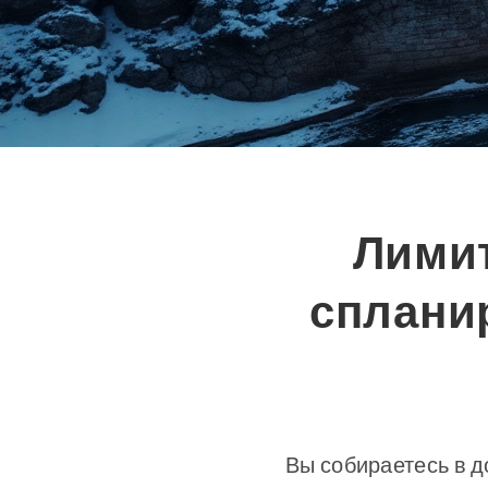
Лимит
спланир
Вы собираетесь в д