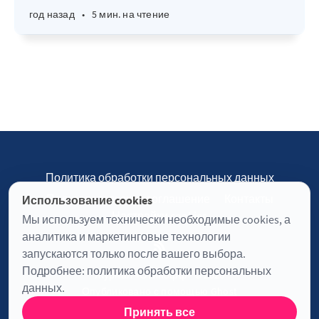
год назад
•
5 мин. на чтение
Политика обработки персональных данных
Пользовательское соглашение
Контакты
Использование cookies
Настройки cookies
Мы используем технически необходимые cookies, а
аналитика и маркетинговые технологии
запускаются только после вашего выбора.
Подробнее:
политика обработки персональных
Журнал «Отинофф» © 2026
данных
.
Опубликовано с помощью
Ghost
Принять все