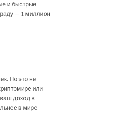
ные и быстрые
граду — 1 миллион
к. Но это не
 криптомире или
 ваш доход в
ельнее в мире