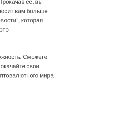
 Прокачав ее, вы
иносит вам больше
овости", которая
 это
ожность. Сможете
рокачайте свои
риптовалютного мира