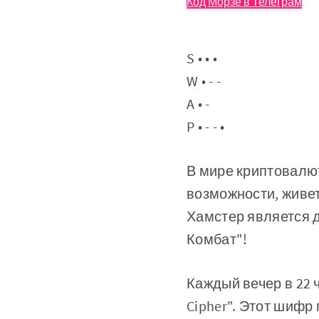
Код Морзе в Телеграм
S • • •
W • - -
A • -
P • - - •
В мире криптовалю
возможности, живет
Хамстер является 
Комбат"!
Каждый вечер в 22 
Cipher". Этот шифр