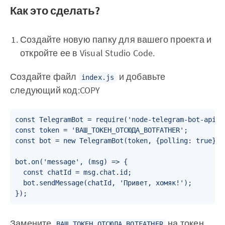
Как это сделать?
Создайте новую папку для вашего проекта и
откройте ее в Visual Studio Code.
Создайте файл
и добавьте
index.js
следующий код:COPY
const TelegramBot = require('node-telegram-bot-api');
const token = 'ВАШ_ТОКЕН_ОТСЮДА_BOTFATHER';

const bot = new TelegramBot(token, {polling: true});

bot.on('message', (msg) => {

  const chatId = msg.chat.id;

  bot.sendMessage(chatId, 'Привет, хомяк!');

Замените
на токен,
ВАШ_ТОКЕН_ОТСЮДА_BOTFATHER