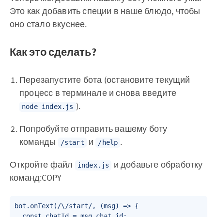
Это как добавить специи в наше блюдо, чтобы
оно стало вкуснее.
Как это сделать?
Перезапустите бота (остановите текущий
процесс в терминале и снова введите
).
node index.js
Попробуйте отправить вашему боту
команды
и
.
/start
/help
Откройте файл
и добавьте обработку
index.js
команд:COPY
bot.onText(/\/start/, (msg) => {

  const chatId = msg.chat.id;
