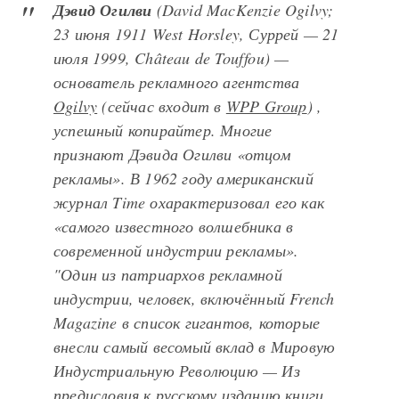
Дэвид
О
гилви
(
David MacKenzie Ogilvy
;
23 июня 1911 West Horsley, Суррей — 21
июля 1999, Château de Touffou) —
основатель рекламного агентства
Ogilvy
(сейчас входит в
WPP Group
) ,
успешный копирайтер. Многие
признают Дэвида Огилви «отцом
рекламы». В 1962 году американский
журнал Time охарактеризовал его как
«самого известного волшебника в
современной индустрии рекламы».
"Один из патриархов рекламной
индустрии, человек, включённый French
Magazine в список гигантов, которые
внесли самый весомый вклад в Мировую
Индустриальную Революцию — Из
предисловия к русскому изданию книги