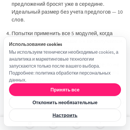
предложений бросят уже в середине.
Идеальный размер без учета предлогов — 10
слов.
Попытки применить все 5 модулей, когда
элегантно связать больше 3-х не получается.
Использование cookies
Формула 4U+K — не строгая и неизменная
Мы используем технически необходимые cookies, а
данность. Если чувствуете, что заголовок
аналитика и маркетинговые технологии
хорошо работает в укороченном виде, то не
запускаются только после вашего выбора.
надо в него добавлять лишнее. Чаще всего
Подробнее:
политика обработки персональных
данных
опускают Срочность.
.
Принять все
Крикливый маркетинг нулевых.
Лучший,
уникальный, 100% новый, ошеломительный и
Отклонить необязательные
сногсшибательный, созданный по
Настроить
технологии NASA отпариватель шнурков
уже никто не купит. Да и по поводу